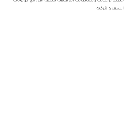
خطط لرحلاتك ونشاطاتك الترفيهية بتكلفة أقل مع كوبونات
السفر والترفيه