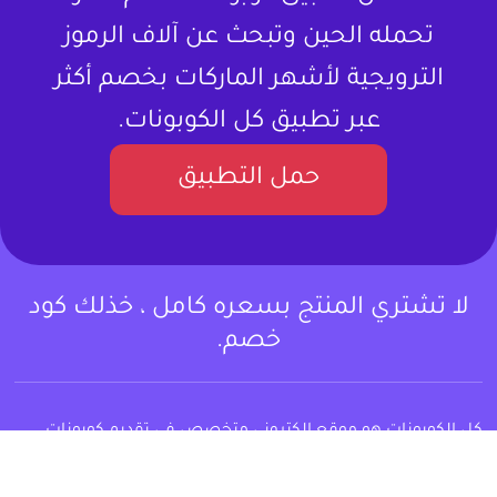
تحمله الحين وتبحث عن آلاف الرموز
الترويجية لأشهر الماركات بخصم أكثر
عبر تطبيق كل الكوبونات.
حمل التطبيق
لا تشتري المنتج بسعره كامل ، خذلك كود
خصم.
كل الكوبونات هو موقع إلكتروني متخصص في تقديم كوبونات
خصم وعروض تسوق للمستخدمين في العالم العربي. يستهدف
بشكل أساسي المتسوقين اونلاين، مقدماً لهم قيمة حقيقية من