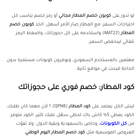
لو تدور على
كوبون خصم المطار مجاني
أو رمز خصم يناسب كل
احتياجات السفر، مع المطار صار الأمر أسهل. الخذ
كوبون خصم
المطار
(MAT22) واستخدمه على كل حجوزاتك، واضغط الرمز
تلقائي لينخفض السعر.
مهتمين بالمستخدم السعودي، ويوفرون كوبونات مستمرة بدون
الحاجة للبحث في مواقع ثانية.
كود المطار: خصم فوري على حجوزاتك
ليش الكل يعتمد على
كود المطار
(QPN8) ؟ لأن مهما كان طلبك،
الكود يعطي 5% كاش باك لحظي سهّل عليك كثير. الكود متوفر
من
كل الكوبونات
، وخاص بالسعودية وبقية الدول. ولا تفوّت
العروض الموسمية مثل
كود خصم المطار اليوم الوطني
.