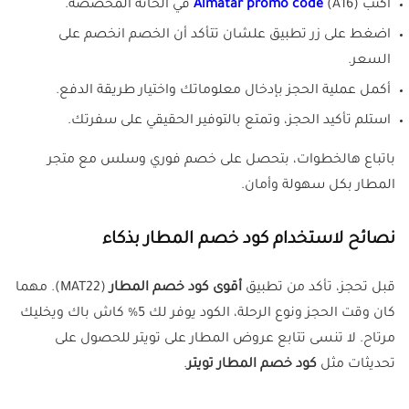
اكتب
(A16) في الخانة المخصصة.
Almatar promo code
اضغط على زر تطبيق علشان تتأكد أن الخصم انخصم على
السعر.
أكمل عملية الحجز بإدخال معلوماتك واختيار طريقة الدفع.
استلم تأكيد الحجز، وتمتع بالتوفير الحقيقي على سفرتك.
باتباع هالخطوات، بتحصل على خصم فوري وسلس مع متجر
المطار بكل سهولة وأمان.
نصائح لاستخدام كود خصم المطار بذكاء
قبل تحجز، تأكد من تطبيق
أقوى كود خصم المطار
(MAT22). مهما
كان وقت الحجز ونوع الرحلة، الكود يوفر لك 5% كاش باك ويخليك
مرتاح. لا تنسى تتابع عروض المطار على تويتر للحصول على
تحديثات مثل
كود خصم المطار تويتر
.