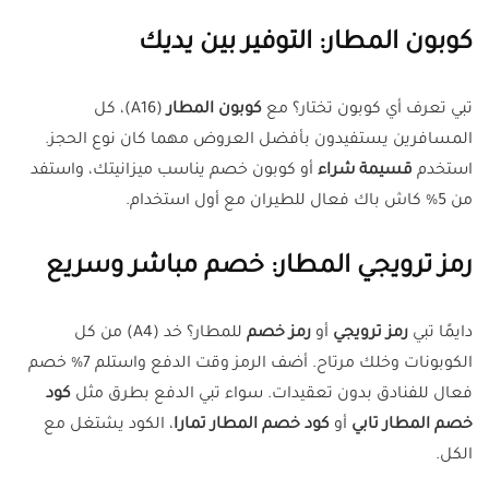
كوبون المطار: التوفير بين يديك
تبي تعرف أي كوبون تختار؟ مع
كوبون المطار
(A16)، كل
المسافرين يستفيدون بأفضل العروض مهما كان نوع الحجز.
استخدم
قسيمة شراء
أو كوبون خصم يناسب ميزانيتك، واستفد
من 5% كاش باك فعال للطيران مع أول استخدام.
رمز ترويجي المطار: خصم مباشر وسريع
دايمًا تبي
رمز ترويجي
أو
رمز خصم
للمطار؟ خد (A4) من كل
الكوبونات وخلك مرتاح. أضف الرمز وقت الدفع واستلم 7% خصم
فعال للفنادق بدون تعقيدات. سواء تبي الدفع بطرق مثل
كود
خصم المطار تابي
أو
كود خصم المطار تمارا
، الكود يشتغل مع
الكل.