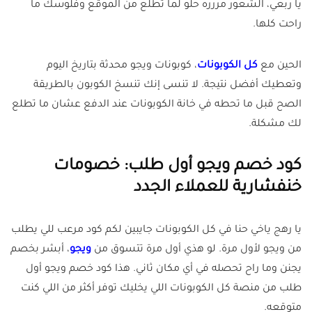
يا ربعي، الشعور مررره حلو لما تطلع من الموقع وفلوسك ما
راحت كلها
.
الحين مع
كل الكوبونات
، كوبونات ويجو محدثة بتاريخ اليوم
وتعطيك أفضل نتيجة. لا تنسى إنك تنسخ الكوبون بالطريقة
الصح قبل ما تحطه في خانة الكوبونات عند الدفع عشان ما تطلع
لك مشكلة
.
كود خصم ويجو أول طلب: خصومات
خنفشارية للعملاء الجدد
يا رهج ياخي حنا في كل الكوبونات جايبين لكم كود مرعب للي يطلب
من ويجو لأول مرة. لو هذي أول مرة تتسوق من
ويجو
، أبشر بخصم
يجنن وما راح تحصله في أي مكان ثاني. هذا كود خصم ويجو أول
طلب من منصة كل الكوبونات اللي يخليك توفر أكثر من اللي كنت
متوقعه
.