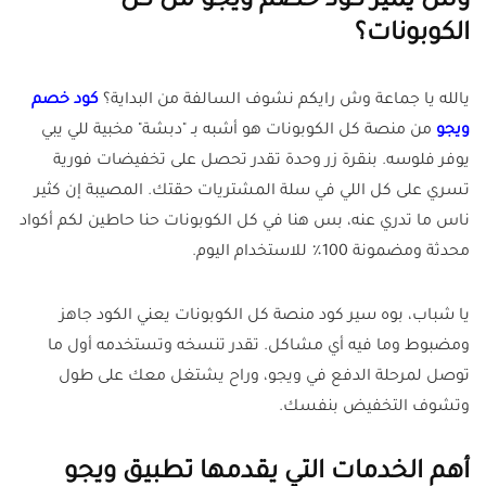
وش يميز كود خصم ويجو من كل
الكوبونات؟
يالله يا جماعة وش رايكم نشوف السالفة من البداية؟
كود خصم
ويجو
من منصة كل الكوبونات هو أشبه بـ "دبشة" مخبية للي يبي
يوفر فلوسه. بنقرة زر وحدة تقدر تحصل على تخفيضات فورية
تسري على كل اللي في سلة المشتريات حقتك. المصيبة إن كثير
ناس ما تدري عنه، بس هنا في كل الكوبونات حنا حاطين لكم أكواد
محدثة ومضمونة 100٪ للاستخدام اليوم
.
يا شباب، بوه سير كود منصة كل الكوبونات يعني الكود جاهز
ومضبوط وما فيه أي مشاكل. تقدر تنسخه وتستخدمه أول ما
توصل لمرحلة الدفع في ويجو، وراح يشتغل معك على طول
وتشوف التخفيض بنفسك
.
أهم الخدمات التي يقدمها تطبيق ويجو