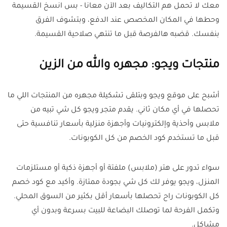
معك لا تحمل هم التكاليف بعد الآن معانا - بس انسخ القسيمة
وحطها في المكان المخصص عند الدفع، وبتشوف الفرق
بنفسك. قضبه هالفرصة قبل ما تنتهي صلاحية القسيمة
.
منتجات ويجو: مجهره والله من الزين
أشبح على موقع ويجو وبتلقى تشكيلة مجهره من المنتجات اللي ما
تحصلها في أي مكان ثاني. يقدم متجر ويجو كل شي تبيه من
ملابس وأحذية وإلكترونيات وأجهزة منزلية بأسعار تنافسية حتى
قبل ما تستخدم كود الخصم من كل الكوبونات
.
سواء تدور على هتر (ملابس) ملفتة أو أجهزة ذكية أو مستلزمات
المنزل، ويجو يوفر لك كل شي بجودة ممتازة. وأكيد مع كود خصم
كل الكوبونات راح تحصلها بأسعار أقل بكثير من السوق المحلي.
وتكمل الفرحة لما توصلك البضاعة للبيت بسرعة وبدون أي
مشاكل
.