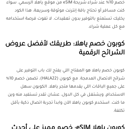
خصم 10% عند شراء شريحة eSIM من موقع ياهلا الرسمي. سواء
كنت مسافر أو تحتاج باقة إنترنت موثوقة وسريعة، هذا الكود
يخليك تستمتع بالتوفير بدون تعقيدات. لا تفوت فرصة استخدامه
مع كل عملية شراء.
كوبون خصم ياهلا: طريقك لأفضل عروض
الشرائح الرقمية
كوبون خصم ياهلا هو المفتاح اللي يفتح لك باب التوفير على
شرائح الاتصال المدمجة. مع كوبون (HALA22)، تضمن خصم 10%
على جميع الباقات اللي يقدمها متجر ياهلا. الكوبون سهل
الاستخدام، ويشتغل في كل الدول، عشان تقدر تستفيد منه وين
ما كنت. استخدم كوبون ياهلا الآن وابدأ تجربة اتصال ذكية بأقل
تكلفة.
كوبون ياهلا eSIM: خصم مميز على أحدث