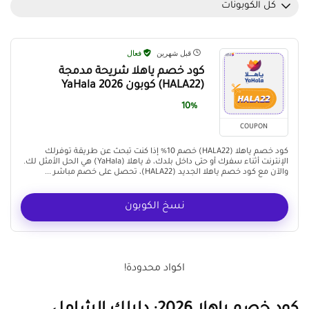
كل الكوبونات
قبل شهرين
فعال
كود خصم ياهلا شريحة مدمجة
(HALA22) كوبون YaHala 2026
10%
COUPON
كود خصم ياهلا (HALA22) خصم 10% إذا كنت تبحث عن طريقة توفرلك
الإنترنت أثناء سفرك أو حتى داخل بلدك، فـ ياهلا (YaHala) هي الحل الأمثل لك.
والآن مع كود خصم ياهلا الجديد (HALA22)، تحصل على خصم مباشر ...
نسخ الكوبون
اكواد محدودة!