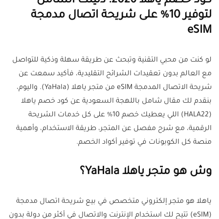
كود خصم ياهلا 2026: دليلك الشامل
لتوفير 10% على شريحة اتصال مدمجة
eSIM
لو كنت من محبي التقنية وتبحث عن طريقة سهلة وذكية للتواصل
مع العالم بدون تعقيدات الشرائح التقليدية، فأكيد سمعت عن
شريحة الاتصال المدمجة eSIM من متجر ياهلا (YaHala). واليوم،
بنقدم لك مقال شامل باللهجة السعودية عن كود خصم ياهلا
(HALA22) اللي يعطيك خصم 10% على كل خدمات الشريحة
الرقمية، مع شرح مفصل عن المتجر، طريقة الاستخدام، وأهمية
منصة كل الكوبونات في توفير أكواد الخصم.
وش هو متجر ياهلا YaHala؟
ياهلا هو متجر إلكتروني متخصص في بيع شريحة اتصال مدمجة
(eSIM) تتيح لك استخدام الإنترنت والاتصال في أكثر من دولة بدون