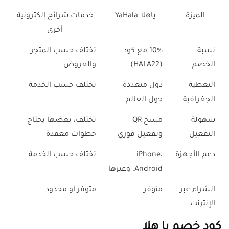
الميزة
ياهلا YaHala
خدمات شرائح إلكترونية
أخرى
نسبة
10% مع كود
تختلف حسب المتجر
الخصم
(HALA22)
والعروض
التغطية
دول متعددة
تختلف حسب الخدمة
الجغرافية
حول العالم
سهولة
مسح QR
تختلف، بعضها يحتاج
التفعيل
وتفعيل فوري
خطوات معقدة
دعم الأجهزة
iPhone،
تختلف حسب الخدمة
Android، وغيرها
الشراء عبر
متوفر
متوفر أو محدود
الإنترنت
كود خصم يا هلا