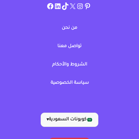
instagram.com/allcouponat
facebook
linkedin
TikTok
twitter
pinterest
من نحن
تواصل معنا
الشروط والأحكام
سياسة الخصوصية
كوبونات السعودية
▾