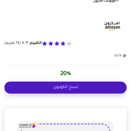
كوبونات امازون
التقييم:
4.77
(
13
تقييم)
6078
20%
نسخ الكوبون