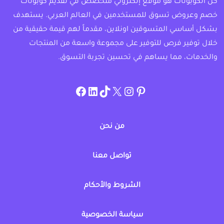
كل الكوبونات هو موقع إلكتروني متخصص في تقديم كوبونات
خصم وعروض تسوق للمستخدمين في العالم العربي. يستهدف
بشكل أساسي المتسوقين اونلاين، مقدماً لهم قيمة حقيقية من
خلال توفير فرص للتوفير على مجموعة واسعة من المنتجات
والخدمات، مما يساهم في تحسين تجربة التسوق.
instagram.com/allcouponat
facebook
linkedin
TikTok
twitter
pinterest
من نحن
تواصل معنا
الشروط والأحكام
سياسة الخصوصية