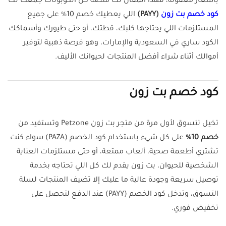
بأسعار معقولة، فهذا المقال لك منصة كل الكوبونات جمعت لك
كود خصم بت زون
(PAYY)
اللي يعطيك خصم 10% على جميع
المستلزمات اللي يحتاجها كلبك، قطتك، أو حتى طيورك وأسماكك
الكود ساري في السعودية والإمارات، وهو فرصة ذهبية لتوفير
أموالك أثناء شراء أفضل المنتجات لحيوانك الأليف.
كود خصم بت زون
تخيل تتسوق لأول مرة من متجر بت زون Petzone وتستفيد من
خصم 10%
على كل شيء باستخدام كود الخصم (PAZA) سواء كنت
تشتري أطعمة صحية، ألعاب ممتعة، أو حتى مستلزمات العناية
الشخصية للحيوان، بت زون يقدم لك كل اللي تحتاجه بخدمة
توصيل سريعة وجودة عالية ما عليك إلا تضيف المنتجات لسلة
التسوق، وتدخل كود الخصم (PAYY) عند الدفع لتحصل على
تخفيض فوري.