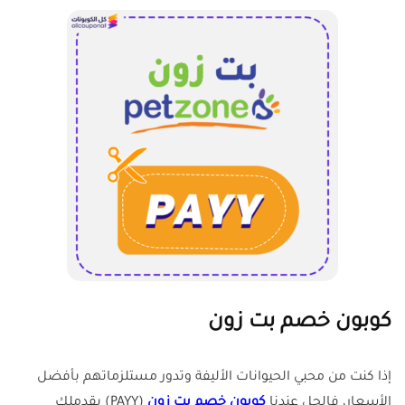
كوبون خصم بت زون
إذا كنت من محبي الحيوانات الأليفة وتدور مستلزماتهم بأفضل
الأسعار، فالحل عندنا
كوبون خصم بت زون
(PAYY) يقدملك