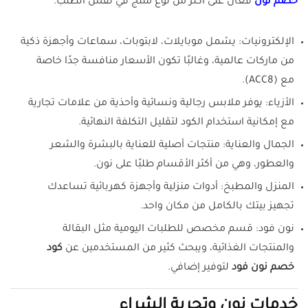
خصم نون
فعّال على أكثر من نوع منتج في نفس الطلب.
الإلكترونيات: يشمل موبايلات، لابتوبات، سماعات وأجهزة ذكية
من ماركات عالمية، وغالبًا تكون الأسعار منافسة جدًا خاصة
مع (ACC8).
الأزياء: يوفر ملابس رجالية ونسائية وأحذية من علامات تجارية
مع إمكانية استخدام الكود لتقليل التكلفة النهائية.
الجمال والعناية: منتجات أصلية للعناية بالبشرة والشعر
والعطور، وهي من أكثر الأقسام طلبًا على نون.
المنزل والمطبخ: أدوات منزلية وأجهزة كهربائية تساعدك
تجهيز بيتك بالكامل من مكان واحد.
نون فود: قسم مخصص للطلبات اليومية مثل البقالة
والمنتجات الغذائية، ويبحث كثير من المستخدمين عن
كود
خصم نون فود
لتوفير إضافي.
خدمات نون وتجربة الشراء