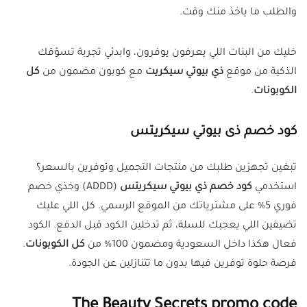
والطلب ما ياخذ منك وقت.
خليك من البنات اللي يعرفون يوفرون، وابدئي تجربة تسوّقك
الذكية من موقع
ذي بيوتي سيكريت
مع كوبون مضمون من
كل
الكوبونات
.
كود خصم ذى بيوتي سيكريتس
تبغين تجهزين طلبك من منتجات التجميل وتوفرين بالسعر؟
استخدمي
كود خصم ذي بيوتي سيكريتس
(ADDD) وخذي خصم
فوري 5% على مشترياتك من الموقع الرسمي. كل اللي عليك
تضيفين اللي يعجبك للسلة، ثم تدخلين الكود قبل الدفع. الكود
فعال هكذا داخل السعودية ومضمون 100% من
كل الكوبونات
.
فرصة حلوة توفرين فيها بدون ما تتنازلين عن الجودة.
The Beauty Secrets promo code