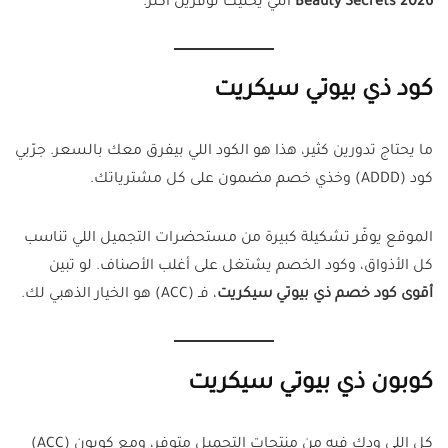
Beauty Secrets 2026
اللي يخليك توفّرين أكثر.
كود ذي بيوتي سيكريت
ما يحتاج تدورين كثير، هذا هو الكود اللي بيفرق معك بالسعر. جرّبي
كود (ADDD) وخذي خصم مضمون على كل مشترياتك.
الموقع يوفّر تشكيلة كبيرة من مستحضرات التجميل اللي تناسب
كل الأذواق، وكود الخصم يشتغل على أغلب الأصناف. لو تبين
أقوى كود خصم ذي بيوتي سيكريت
، فـ (ACC) هو الخيار الذهبي لك.
كوبون ذي بيوتي سيكريت
كل اللي ودك فيه من منتجات التجميل متوفر، ومع كوبون (ACC)