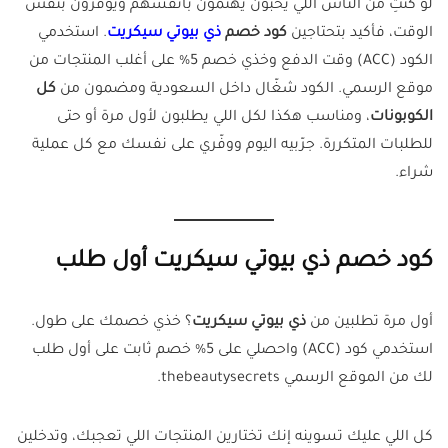
لو كنتِ من الناس اللي يحبون يهتمّون بأنفسهم ويوفرون بنفس
الوقت، فأكيد بتحتاجين
كود خصم
ذي بيوتي سيكريت
. استخدمي
الكود (ACC) وقت الدفع وخذي خصم 5% على أغلب المنتجات من
موقع الرسمي. الكود شغّال داخل السعودية ومضمون من
كل
الكوبونات
، ومناسب هكذا لكل اللي يطلبون لأول مرة أو حتى
للطلبات المتكررة. جرّبيه اليوم ووفّري على نفسك مع كل عملية
شراء.
كود خصم ذي بيوتي سيكريت أول طلب
أول مرة تطلبين من
ذي بيوتي سيكريت
؟ خذي خصمك على طول.
استخدمي كود (ACC) واحصلي على 5% خصم ثابت على أول طلب
لك من الموقع الرسمي thebeautysecrets.
كل اللي عليك تسوينه إنك تختارين المنتجات اللي تعجبك، وتدخلين