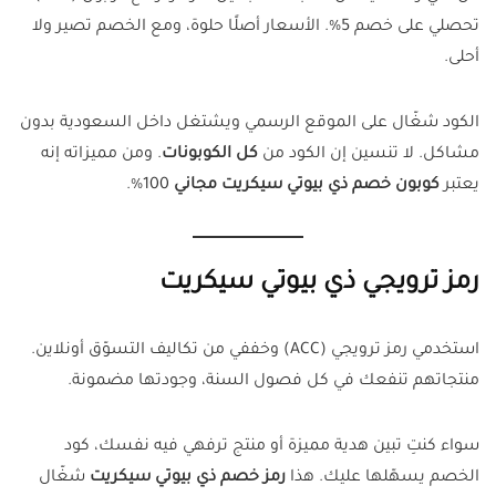
تحصلي على خصم 5%. الأسعار أصلًا حلوة، ومع الخصم تصير ولا
أحلى.
الكود شغّال على الموقع الرسمي ويشتغل داخل السعودية بدون
مشاكل. لا تنسين إن الكود من
كل الكوبونات
. ومن مميزاته إنه
يعتبر
كوبون خصم ذي بيوتي سيكريت مجاني
100%.
رمز ترويجي ذي بيوتي سيكريت
استخدمي رمز ترويجي (ACC) وخففي من تكاليف التسوّق أونلاين.
منتجاتهم تنفعك في كل فصول السنة، وجودتها مضمونة.
سواء كنتِ تبين هدية مميزة أو منتج ترفهي فيه نفسك، كود
الخصم يسهّلها عليك. هذا
رمز خصم ذي بيوتي سيكريت
شغّال