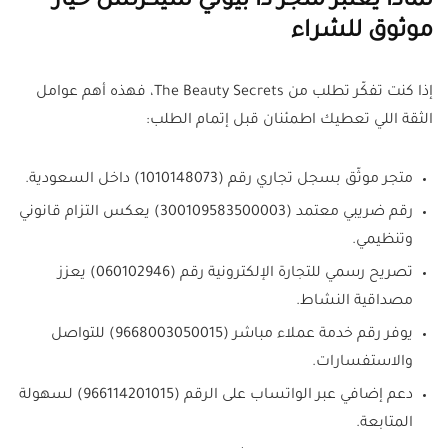
لماذا يُعتبر متجر ذا بيوتي سيكرتس خيار
موثوق للشراء
إذا كنت تفكّر تطلب من The Beauty Secrets، فهذه أهم عوامل
الثقة اللي تعطيك اطمئنان قبل إتمام الطلب:
متجر موثّق بسجل تجاري رقم (1010148073) داخل السعودية.
رقم ضريبي معتمد (300109583500003) يعكس التزام قانوني
وتنظيمي.
تصريح رسمي للتجارة الإلكترونية رقم (060102946) يعزز
مصداقية النشاط.
يوفر رقم خدمة عملاء مباشر (9668003050015) للتواصل
والاستفسارات.
دعم إضافي عبر الواتساب على الرقم (966114201015) لسهولة
المتابعة.