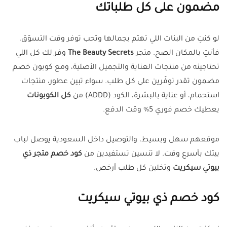
مضمون على كل طلباتك
لو كنتِ من البنات اللي تهتم بجمالها وتحب توفر وقت التسوّق،
فأنتِ بالمكان الصح. متجر
The Beauty Secrets
وفر لك كل اللي
تحتاجينه من منتجات العناية والتجميل الأصلية، ومع كوبون خصم
مضمون تقدر توفّرين على كل طلب. سواء تبين عطور، منتجات
استحمام، أو عناية بالبشرة، الكود (ADDD) من
كل الكوبونات
يعطيك خصم فوري 5% وقت الدفع.
موقعهم سهل وبسيط، والتوصيل داخل السعودية يوصل لباب
بيتك بأسرع وقت. لا تنسين تستفيدين من
كود خصم متجر ذي
بيوتي سيكريت
وتخلين كل طلب أرخص.
كود خصم ذي بيوتي سيكريت