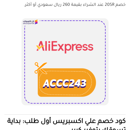
خصم 20SR عند الشراء بقيمة 260 ريال سعودي أو أكثر.
كود خصم علي اكسبريس أول طلب: بداية