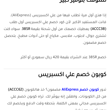
تسوقك بتوفير كبير
إذا هذي أول مرة تطلب فيها من علي اكسبريس (AliExpress)،
فانت المستفيد الأكبر. لأن كود خصم علي اكسبريس أول طلب
(ACCC38)
يعطيك خصمك من أول شحنة بقيمة
38SR
. سواء كنت
تشتري جوال، لابتوب، ملابس، مكياج أو حتى أدوات مطبخ، بتحصل
خصم مضمون.
خصم 38SR عند الشراء بقيمة 420 ريال سعودي أو أكثر.
كوبون خصم علي اكسبريس
تدور
كوبون خصم AliExpress
مضمون؟ خذ هالكوبون
(ACCC62)
من كل الكوبونات، واطمّن إنه بيوفّر لك. تراه كوبون خصم علي
اكسبريس مجاني بمعنى الكلمة، بتحطه وقت الدفع ويخصم لك