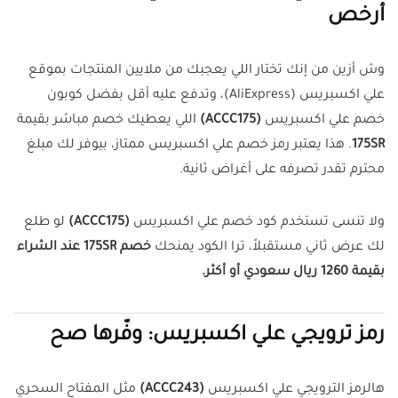
أرخص
وش أزين من إنك تختار اللي يعجبك من ملايين المنتجات بموقع
علي اكسبريس (AliExpress)، وتدفع عليه أقل بفضل كوبون
خصم علي اكسبريس
(ACCC175)
اللي يعطيك خصم مباشر بقيمة
175SR
. هذا يعتبر رمز خصم علي اكسبريس ممتاز، بيوفر لك مبلغ
محترم تقدر تصرفه على أغراض ثانية.
ولا تنسى تستخدم كود خصم علي اكسبريس
(ACCC175)
لو طلع
لك عرض ثاني مستقبلاً، ترا الكود يمنحك
خصم 175SR عند الشراء
بقيمة 1260 ريال سعودي أو أكثر.
رمز ترويجي علي اكسبريس: وفّرها صح
هالرمز الترويجي علي اكسبريس
(ACCC243)
مثل المفتاح السحري