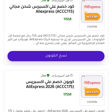
قبل أسبوع واحد
فعال
كود خصم علي اكسبرس شحن مجاني
(ACCC115) Aliexpress
115SR
COUPON
كود خصم علي اكسبرس شحن مجاني (ACCC115) وفر 155 ريال مع منصة كل
الكوبونات علي اكسبريس، أو زي ما نسميه أحيانًا AliExpress، هو واحد من أكبر
المتاجر الإلكترونية في العالم. يعني تقدر تشتري منه أي ...
نسخ الكوبون
قبل أسبوع واحد
فعال
كوبون خصم علي اكسبريس
(ACCC175) AliExpress 2026
175SR
COUPON
كوبون خصم علي اكسبريس AliExpress 2026 – احصل على توفير يوصل لـ 175