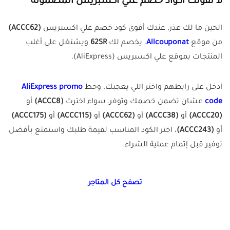
لا تفوتك أكواد خصم علي اكسبريس المضمونة
الحين ما لك عذر. عندك أقوى كود خصم علي اكسبريس
(ACCC62)
من موقع
Allcouponat
، يخصم لك
62SR
ويشتغل على أغلب
المنتجات بموقع علي اكسبريس (AliExpress).
ادخل على رابطهم واختر اللي يعجبك. وحط
AliExpress promo
code
عشان تضمن خصمك وتوفر. سواء اخترت
(ACCC8)
أو
(ACCC20)
أو
(ACCC38)
أو
(ACCC62)
أو
(ACCC115)
أو
(ACCC175)
أو
(ACCC243)
، اختر الكود المناسب لقيمة طلبك واستمتع بأفضل
توفير قبل إتمام عملية الشراء.
تصفح كل المتاجر