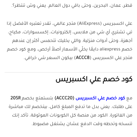
قطر، عمان، البحرين، وحتى باقي دول العالم. يعني وش تنتظر؟.
علي اكسبريس (AliExpress) متجر عالمي، تقدر تعتبره الأفضل إذا
تبي تشتري أي شي من ملابس، إلكترونيات، إكسسوارات، مكياج،
أجهزة، وحتى أدوات منزلية. واللي يخليك تتحمس أكثر إن عندهم
خصم aliexpress دايمًا يخلّي الأسعار أصلاً أرخص، ومع كود خصم
متجر علي اكسبريس (
ACCC8
) بيكون السعر شي خرافي.
كود خصم علي اكسبريس
مع
كود خصم علي اكسبريس
(ACCC20)
بتستمتع بخصم
20SR
على طلبك. يعني بدل ما تدفع المبلغ كامل، بيتخصم لك مباشرة
من الفاتورة. الكود من منصة كل الكوبونات الموثوقة، تأكد إنك
تنسخه وتحطه وقت الدفع عشان يشتغل مضبوط.