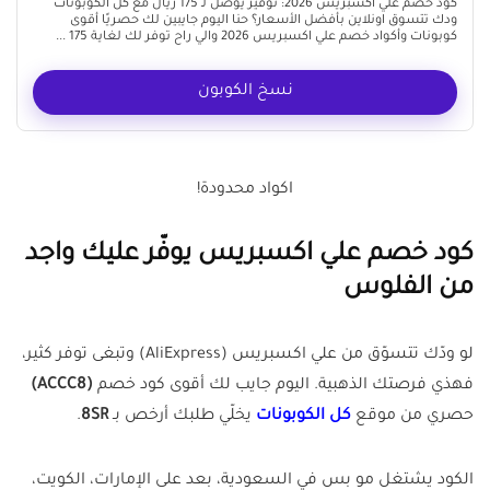
كود خصم علي اكسبريس 2026: توفير يوصل لـ 175 ريال مع كل الكوبونات
ودك تتسوق اونلاين بأفضل الأسعار؟ حنا اليوم جايبين لك حصريًا أقوى
كوبونات وأكواد خصم علي اكسبريس 2026 والي راح توفر لك لغاية 175 ...
نسخ الكوبون
اكواد محدودة!
كود خصم علي اكسبريس يوفّر عليك واجد
من الفلوس
لو ودّك تتسوّق من علي اكسبريس (AliExpress) وتبغى توفر كثير،
فهذي فرصتك الذهبية. اليوم جايب لك أقوى كود خصم
(ACCC8)
حصري من موقع
كل الكوبونات
يخلّي طلبك أرخص بـ
8SR
.
الكود يشتغل مو بس في السعودية، بعد على الإمارات، الكويت،