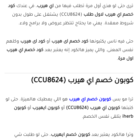
ترى حتى لو هذي أول مرة تطلب فيها من
اي هيرب
، في عندك
كود
خصم اي هيرب لاول طلب
(CCU8624) يشتغل على طول بدون
شروط معقدة. يعني ما يحتاج تنتظر عروض ولا برامج ولاء.
حتى فيه ناس يكتبونها
كود خصم اى هيرب
أو
كود اى هيرب
وكلهم
نفس المعنى. واللي يميز هالكود إنه يعتبر بعد
كود خصم اي هيرب
اول مرة
.
كوبون خصم اي هيرب (CCU8624)
ترا مو بس
كوبون خصم اي هيرب
هو اللي يعطيك هالميزة. حتى لو
كتبتها
كوبون اي هيرب (CCU8624)
أو
كوبون ايهيرب
أو
كوبون
iherb
بتلقى نفس الخصم.
وترا هالكود يعتبر بعد
كوبون خصم ايهيرب
، حتى لو طلبت شي