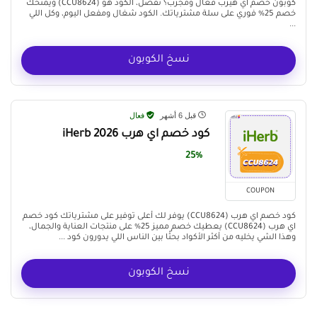
كوبون خصم اي هيرب فعال ومجرب؟ تفضل، الكود هو (CCU8624) ويمنحك
خصم 25% فوري على سلة مشترياتك. الكود شغال ومفعل اليوم، وكل اللي
...
نسخ الكوبون
قبل 6 أشهر
فعال
كود خصم اي هرب iHerb 2026
25%
COUPON
كود خصم اي هرب (CCU8624) يوفر لك أعلى توفير على مشترياتك كود خصم
اي هرب (CCU8624) يعطيك خصم مميز 25% على منتجات العناية والجمال،
وهذا الشي يخليه من أكثر الأكواد بحثًا بين الناس اللي يدورون كود ...
نسخ الكوبون