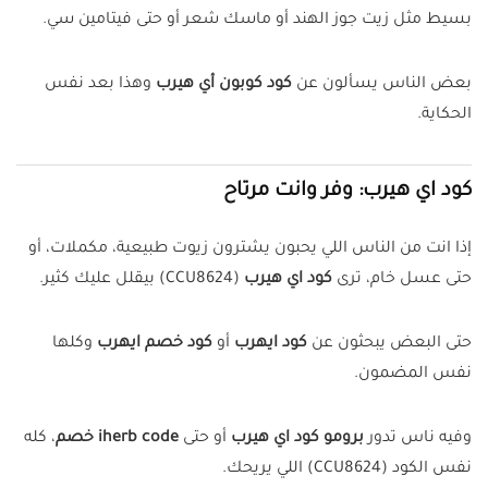
بسيط مثل زيت جوز الهند أو ماسك شعر أو حتى فيتامين سي.
بعض الناس يسألون عن
كود كوبون أي هيرب
وهذا بعد نفس
الحكاية.
كود اي هيرب: وفر وانت مرتاح
إذا انت من الناس اللي يحبون يشترون زيوت طبيعية، مكملات، أو
حتى عسل خام، ترى
كود اي هيرب
(CCU8624) بيقلل عليك كثير.
حتى البعض يبحثون عن
كود ايهرب
أو
كود خصم ايهرب
وكلها
نفس المضمون.
وفيه ناس تدور
برومو كود اي هيرب
أو حتى
iherb code خصم
، كله
نفس الكود (CCU8624) اللي يريحك.