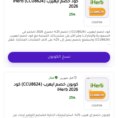
كود خصم ايهيرب (CCU8624) iHerb
2026
25%
COUPON
كود خصم ايهيرب (CCU8624) | خصم 25% حصري 2026 (مختبر في
السعودية والإمارات) وفّر أكثر على مشترياتك الصحية مع كود خصم ايهيرب
(CCU8624) واستمتع بخصم يصل إلى 25% على آلاف المنتجات المختارة. فعّل
...
نسخ الكوبون
قبل شهرين
فعال
كوبون خصم ايهرب (CCU8624) كود
iHerb 2026
25%
COUPON
كوبون خصم اي هيرب 25%: استراتيجيتك الذكية لتضخيم التوفير تبحث عن