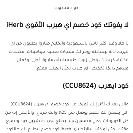
اكواد محدودة!
لا يفوتك كود خصم اي هيرب الأقوى iHerb
يا هلا وغلا. كثير ناس بالسعودية والخليج صاروا يطلبون من اي
هيرب، لأنه ببساطة يوفر لك منتجات صحية، فيتامينات، مكملات
غذائية، كريمات، وحتى زيوت طبيعية بأسعار ولا أحلى. وكمان
عندهم دايمًا تخفيض اي هيرب يخلّي الطلب ممتع.
كود ايهرب (CCU8624)
واللي يميزك أكثر إنك تعرف عن كود خصم اي هيرب (CCU8624)
اللي يضمن لك خصم يوصل حتى 25% وانت مرتاح. والأجمل إنه من
كل الكوبونات يعني مضمون وما يحتاج تجرب عشرين كود وتضيع
وقتك. حتى لو كتبت بالإنجليزي iherb كود خصم بيطلع لك هالكود