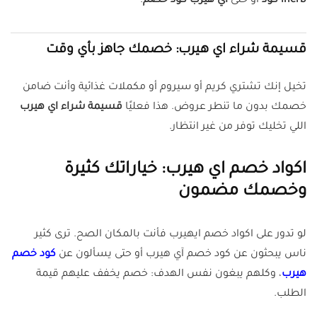
iherb كود
أو حتى
اي هيرب كود خصم
.
قسيمة شراء اي هيرب: خصمك جاهز بأي وقت
تخيل إنك تشتري كريم أو سيروم أو مكملات غذائية وأنت ضامن
خصمك بدون ما تنطر عروض. هذا فعليًا
قسيمة شراء اي هيرب
اللي تخليك توفر من غير انتظار.
اكواد خصم اي هيرب: خياراتك كثيرة
وخصمك مضمون
لو تدور على اكواد خصم ايهيرب فأنت بالمكان الصح. ترى كثير
ناس يبحثون عن كود خصم آي هيرب أو حتى يسألون عن
كود خصم
هيرب
، وكلهم يبغون نفس الهدف: خصم يخفف عليهم قيمة
الطلب.