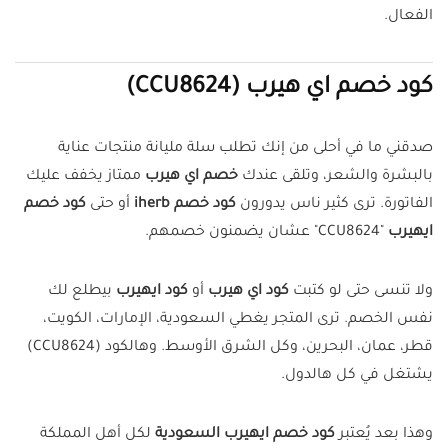
الفعال.
كود خصم اي هيرب (CCU8624)
صدقني ما في أحلى من إنك تطلب سلة مليانة منتجات عناية
بالبشرة والشعر، وتلقى عندك
خصم اي هيرب
ممتاز يخفف عليك
الفاتورة. ترى كثير ناس يدورون
كود خصم iherb
أو حتى
كود خصم
ايهيرب
"CCU8624" عشان يضمنون خصمهم.
ولا تنسى حتى لو كتبت
كود اي هيرب
أو
كود ايهيرب
بيطلع لك
نفس الخصم. ترى المتجر يغطي السعودية، الإمارات، الكويت،
قطر، عمان، البحرين، وكل الشرق الأوسط. وهالكود (CCU8624)
يشتغل في كل هالدول.
وهذا بعد يُعتبر
كود خصم ايهيرب السعودية
لكل أهل المملكة