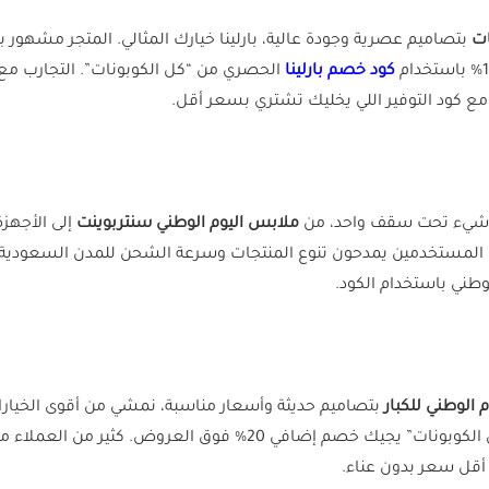
ات
بتصاميم عصرية وجودة عالية، بارلينا خيارك المثالي. المتجر مشهور
كود خصم بارلينا
الحصري من “كل الكوبونات”. التجارب مع الم
ع كود التوفير اللي يخليك تشتري بسعر أقل.
ل شيء تحت سقف واحد، من
ملابس اليوم الوطني سنتربوينت
إلى الأجهزة
تستمتع بخصم إضافي 15% على طلبك. المستخدمين يمدحون تنوع المنتجات وسرعة الشحن لل
ني باستخدام الكود.
 الوطني للكبار
(ACC2) من “كل الكوبونات” يجيك خصم إضافي 20% فوق ا
أقل سعر بدون عناء.