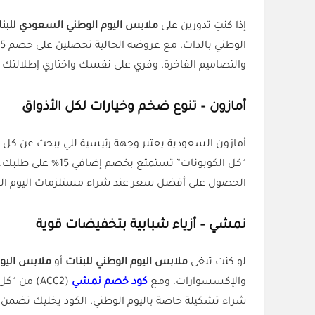
إذا كنتِ تدورين على
ملابس اليوم الوطني السعودي للبن
الوطني بالذات. مع عروضه الحالية تحصلين على خصم 15% باستخدام
والتصاميم الفاخرة. وفري على نفسك واختاري إطلالتك م
أمازون – تنوع ضخم وخيارات لكل الأذواق
أمازون السعودية يعتبر وجهة رئيسية للي يبحث عن ك
“كل الكوبونات” 
الحصول على أفضل سعر عند شراء مستلزمات اليوم الوط
نمشي – أزياء شبابية بتخفيضات قوية
لو كنت تبغى
ملابس اليوم الوطني للبنات
أو
ملابس اليوم
والإكسسوارات، ومع
كود خصم نمشي
شراء تشكيلة خاصة باليوم الوطني. الكود يخليك تضمن 