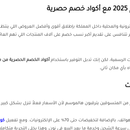
ي السعودي 95، تبدأ المتاجر الإلكترونية والمحلية داخل المملكة بإطلاق أقوى وأفضل ا
تتنافس على تقديم أكبر نسب خصم على آلاف المنتجات اللي تهم العائلة 
لرسمية، لكن إنك تدبل التوفير باستخدام
أكواد الخصم الحصرية من م
بأي مكان ثاني.
ثير من المتسوقين يترقبون هالموسم لأن الأسعار فعلاً تنزل بشكل كبير.
كو
لى سرعة الشحن وخدمة ما بعد البيع في نون، وهذا يخلي التجربة متكاملة