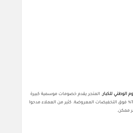
م الوطني للكبار
. المتجر يقدم خصومات موسمية كبيرة
(AAC25) من “كل الكوبونات” يجيك خصم إضافي 15% فوق التخفيضات المعروضة. كثير من العملاء مدحوا
ر ممكن.