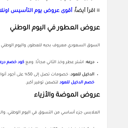
≡ اقرأ أيضاً:
أقوى عروض يوم التأسيس اونلاي
عروض العطور في اليوم الوطني
السوق السعودي معروف بحبه للعطور، واليوم الوطني 
درعه
: اشتر عطر وخذ الثاني مجانًا. ومع
كود خصم درع
الدخيل للعود
: خصومات تصل إلى 50% على أجود أنواع البخور والعطور الشرقية. التجارب من العملاء إيجابية جدًا، خصوصًا من ناحية جودة وثبات العطر. لا تفوت فرصة تطبيق
خصم الدخيل للعود
لتضمن توفير أكبر.
عروض الموضة والأزياء
الملابس جزء أساسي من التسوق في اليوم الوطني، والخ