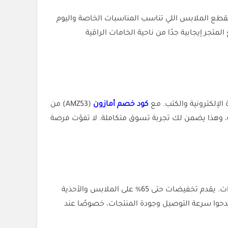
 بقطع الملابس اللي تناسب المناسبات الخاصة واليوم
تجر إيجابية جدًا من ناحية الخامات الراقية
 الإلكترونية والكتب. مع
كود خصم أمازون
(AMZ53) من
مدن السعودية، وهذا يضمن لك تجربة تسوق متكاملة. لا تفوّت فرصة
بتصاميم حديثة وأسعار مناسبة، نمشي من أقوى الخيارات. يقدم تخفيضات حتى 65% على الملابس والأحذية
لعروض. كثير من العملاء مدحوا سرعة التوصيل وجودة المنتجات، خصوصًا عند