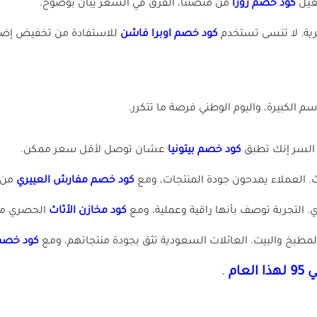
كود خصم زورا
من منصتنا، الفرق في السعر يبان بوضوح.
كود خصم اوبرا فاشن
للاستفادة من تخفيض إضا
 الكبيرة، واليوم الوطني فرصة ما تتكرر.
كود خصم بيتونيا
عشان توصل لأقل سعر ممكن.
كود خصم مفارش العييري
من “
كود مخازن الأثاث
الحصري من 
كود خصم
عام
.