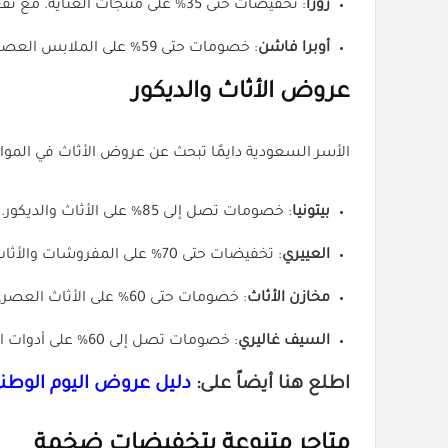
زورا
: تخفيضات حتى 35% على منتجات العناية. مع تفعيل
أوبرا فاشن
: خصومات حتى 59% على الملابس العصرية. لا تنسى تستخدم
عروض الأثاث والديكور
الأسر السعودية دايمًا تبحث عن عروض الأثاث في المواسم
بيتونيا
: خصومات تصل إلى 85% على الأثاث والديكور. السر إنك تطبق
العييري
: تخفيضات حتى 70% على المفروشات والأثاث. العملاء يمدحون جودة المنتجات، ومع
مخازن الأثاث
: خصومات حتى 60% على الأثاث العصري. التجربة توصف بأنها راقية وعملية، ومع
السيف غاليري
: خصومات تصل إلى 60% على أدوات المطبخ والبيت. العائلات السعودية تثق بجودة منتجاتهم، ومع
اطلع هنا أيضاً على:
دليل عروض اليوم الوطني 95 لهذا ال
متاجر متنوعة بتخفيضات ضخمة