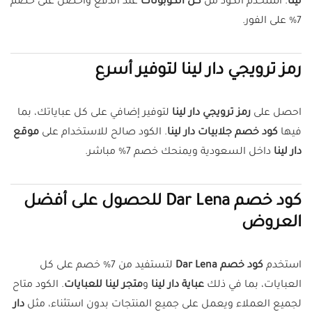
لينا
. استخدم الكود من
كل الكوبونات
عند الدفع واحصل على خصم
7% على الفور.
رمز ترويجي دار لينا لتوفير أسرع
احصل على
رمز ترويجي دار لينا
لتوفير إضافي على كل عباياتك، بما
فيها
كود خصم جلابيات دار لينا
. الكود صالح للاستخدام على
موقع
دار لينا
داخل السعودية ويمنحك خصم 7% مباشر.
كود خصم Dar Lena للحصول على أفضل
العروض
استخدم
كود خصم Dar Lena
لتستفيد من 7% خصم على كل
العبايات، بما في ذلك
عباية دار لينا
و
متجر لينا للعبايات
. الكود متاح
لجميع العملاء ويعمل على جميع المنتجات بدون استثناء، مثل
دار