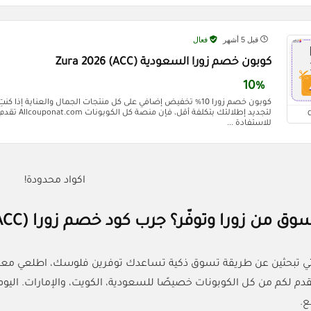
قبل 5 أشهر
فعال
كوبون خصم زورا السعودية (ACC) Zura 2026
10%
كوبون خصم زورا 10% تخفيض إضافي على كل منتجات الجمال والعناية إ
لتجديد إطلالتك بت
للاستفادة ...
اكواد محدودة!
من زورا وتوفّر؟ جرب كود خصم زورا (ACC) الآن
 كنتي تبحثين عن طريقة تسوق ذكية تساعدك توفرين فلوسك، اطلعي معن
للي مقدم لكم من كل الكوبونات خصيصًا للسعودية، الكويت، والإمارات. 
ع.