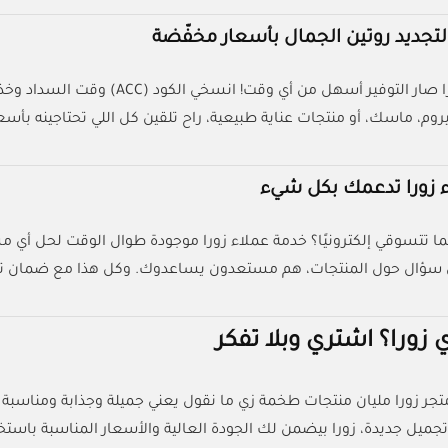
 لتجديد روتين الجمال بأسعار مخفّضة
وم، ماسك، أو منتجات عناية طبيعية، راح تلقين كل اللي تحتاجينه بأسعار
 زورا تدعمك بكل شيء
ا تتسوقي إلكترونيًا؟ خدمة عملاء زورا موجودة طوال الوقت لحل أي مشك
ي سؤال حول المنتجات، هم مستعدون يساعدوك. وكل هذا مع ضمان توفير ا
زورا؟ اشتري وبلا تفكر
تجر زورا مليان منتجات طخمة زي ما نقول يعني جميلة وجذابة ومناسبة 
ل جديدة، زورا بيضمن لك الجودة العالية والأسعار المناسبة باستخدام ك