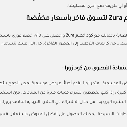
 أو أي طريقة دفع أخرى تفضلينها.
مخفّضة
لعناية بجمالك مع
كود خصم Zura
 Zura الرسمي، من كريمات الترطيب إلى العطور الفاخرة. كل اللي عليك تن
تفادة القصوى من كود زورا :
لموسمية : متجر زورا يقدم أحيانًا عروض موسمية يمكن الجمع بينها وبين كود (ACC) لتحقي
بيرة : إذا كنتِ تخططين لشراء كميات كبيرة من المنتجات، فإن استخدا
لنشرة البريدية : من خلال الاشتراك في النشرة البريدية الخاصة بزورا،
لخطوات البسيطة، يمكنك الحصول على أفضل العروض واستغلال قسيمة شرا