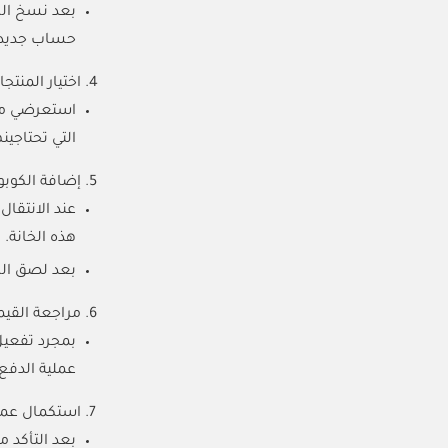
بعد نسخ الك
حساب جديد إ
اختيار المنتجا
استعرضي مجم
التي تحتاجين
إضافة الكوبون
عند الانتقا
هذه الخانة.
بعد لصق الكود، اضغط على زر ت
مراجعة القيمة
بمجرد تفعيل
عملية الدفع.
استكمال عملي
بعد التأكد م