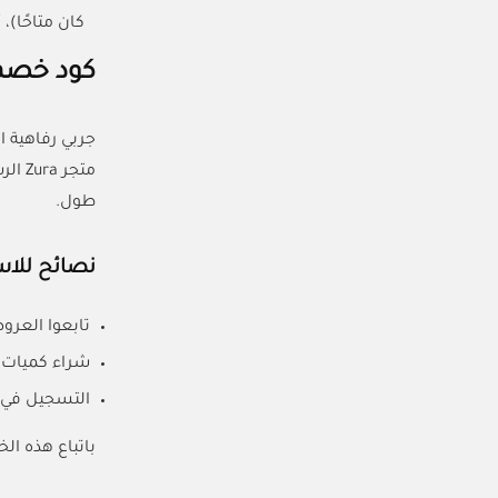
كان متاحًا)،
كود خصم Zura لتسوق فاخر بأسعار 
جربي رفاهية ا
متجر
طول.
نصائح للاس
تابعوا العروض ا
شراء كميات ك
التسجيل في ا
باتباع هذه ا