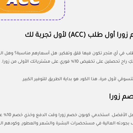
ول طلب (ACC) لأول تجربة لك
ب في أي متجر تكون فيها قلق وتفكير: هل أسعارهم مناسبة؟ وهل الج
لين على تخفيض 10% فوري على مشترياتك الأولى من زورا.
تسوقي لأول مرة، هذا الكود هو بداية الطريق للتوفير الكبير.
م زورا
جمالك يس
 العالية في مستحضرات البشرة والشعر والعطور، وكودهم الحصري (ACC) يخليك توفّرين من غير ما تتنازلين 