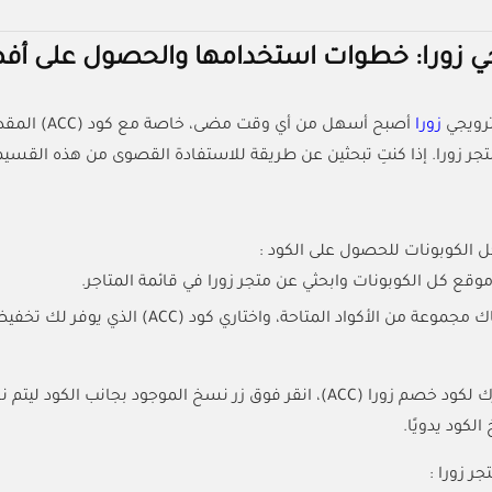
جي زورا: خطوات استخدامها والحصول على أ
ترويجي
زورا
أصبح أسهل م
جر زورا. إذا كنتِ تبحثين عن طريقة للاستفادة القصوى من هذه الق
ل الكوبونات للحصول على الكود :
 موقع كل الكوبونات وابحثي عن متجر زورا في قائمة المتاجر.
 الأكواد المتاحة، واختاري كود (ACC) الذي يوفر لك تخفيض 10% على جميع مشترياتك.
بمجرد اختيارك لكود خصم زورا (ACC)، انقر فوق زر نسخ الموجود ب
كود يدويًا.
جر زورا :