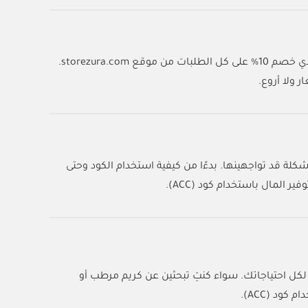
مع كوبون زورا صار التوفير أسهل من أي وقت! انسخي الكود (ACC) وقت السداد وخذي خصم 10% على كل الطلبات من موقع storezura.com.
 ولا أروع.
لة قد تواجهينها. بدءًا من كيفية استخدام الكود وحتى
لمال باستخدام كود (ACC).
لكل احتياجاتك. سواء كنتِ تبحثين عن كريم مرطب أو
ود (ACC).