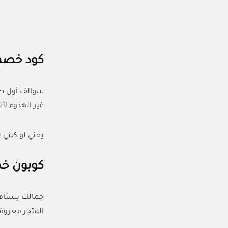
كود خصم زورا أ
سوالف أول طل
غير الهدوء لأنكِ راح تحص
يعني لو كنتي ت
كوبون خص
المتجر معروف بجودته