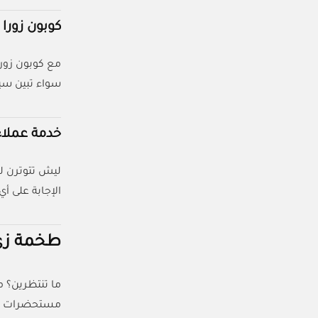
كوبون زورا
سواء تبين سير
خدمة عملاء
ليش تتوترن لم
الإجابة على أ
طخمة زي 
ما تنتظرين؟ م
مستحضرات تجمي