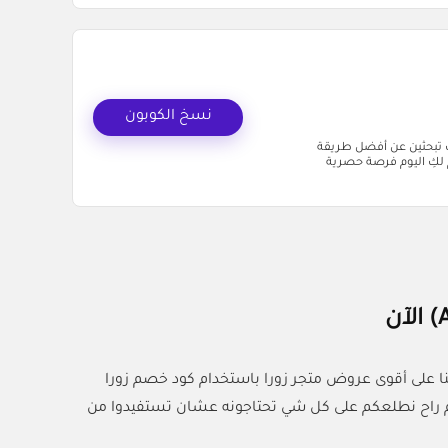
نسخ الكوبون
ذا كنتِ تبحثين عن أفضل طريقة
كلفة أقل، فإن منصة كل الكوبونات Allcouponat.com تقدم لكِ اليوم فرصة حصرية
ا على أقوى عروض متجر زورا باستخدام كود خصم زورا
اليوم راح نطلعكم على كل شي تحتاجونه عشان تستفيدوا من