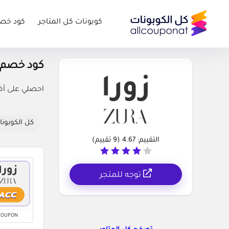
كوبونات كل المتاجر
كود خص
كود خصم زورا o Codes
احصلي على أفض
كل الكوبونا
التقييم:
4.67
(
9
تقييم)
توجه للمتجر
COUPON