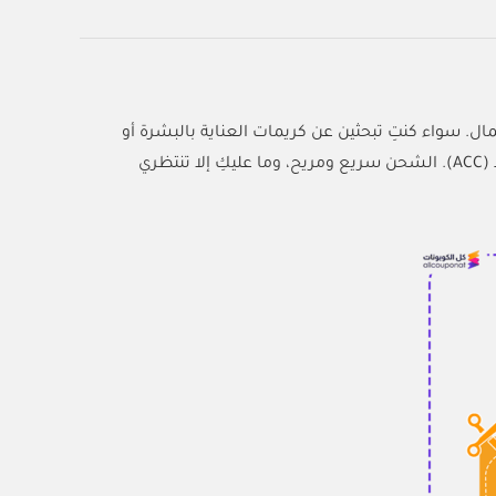
ل. سواء كنتِ تبحثين عن كريمات العناية بالبشرة أو
أدوات التجميل الحديثة، زورا بيضمن لك أفضل المنتجات بأقل الأسعار باستخدام كود (ACC). الشحن سريع ومريح، وما عليكِ إلا تنتظري