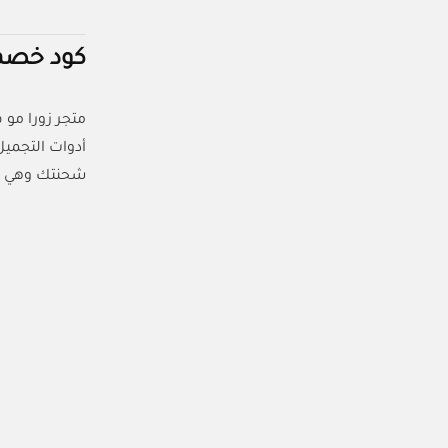
كود خصم 
متجر زورا مو 
شحنتك وهي تو