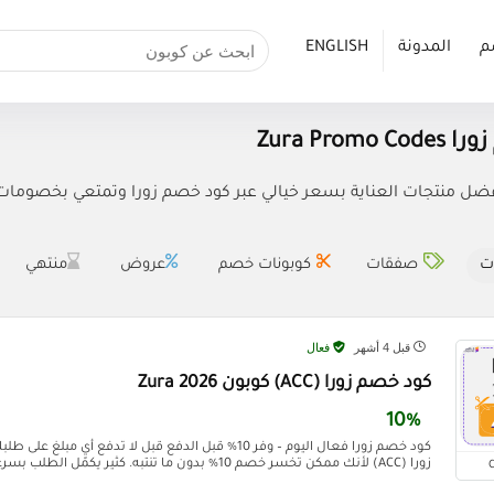
م
المدونة
ENGLISH
Zura Prom
ل منتجات العناية بسعر خيالي عبر كود خصم زورا وتمتعي بخصومات عند
ت
صفقات
كوبونات خصم
عروض
منتهي
قبل 4 أشهر
فعال
كود خصم زورا (ACC) كوبون Zura 2026
10%
كود خصم زورا فعال اليوم – وفر 10% قبل الدفع قبل لا تدفع أ
زورا (ACC) لأنك ممكن تخسر خصم 10% بدون ما تنتبه. كثير يكمّل الطلب بسرعة وينسى يحط الكود، وبكذا ...