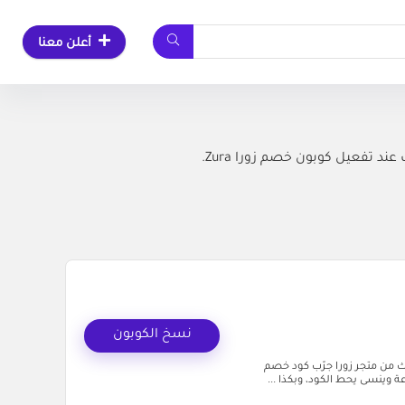
أعلن معنا
 تفعيل كوبون خصم زورا Zura.
نسخ الكوبون
ي مبلغ على طلبك من متجر زورا جرّب كود خصم