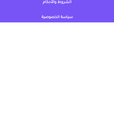
الشروط والأحكام
سياسة الخصوصية
كوبونات السعودية
▾
أضف متجرك
اشترك مجاناً
© كل الكوبونات - علامة تجارية مسجّلة ALLCOUPONAT 2026.