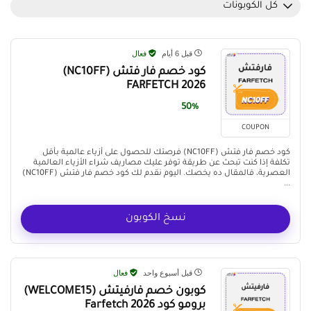
كل الكوبونات
قبل 6 أيام
فعال
كود خصم فار فتش (NC10FF)
FARFETCH 2026
50%
COUPON
كود خصم فار فتش (NC10FF) فرصتك للحصول على أزياء عالمية بأقل
تكلفة إذا كنت تبحث عن طريقة توفر عليك مصاريف شراء الأزياء العالمية
العصرية، فالمقال ده يخصك. اليوم نقدم لك كود خصم فار فتش (NC10FF)
...
نسخ الكوبون
قبل أسبوع واحد
فعال
كوبون خصم فارفيتش (WELCOME15)
برومو كود Farfetch 2026