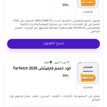
50%
COUPON
كوبون خصم فارفيتش | اكتشف أحدث (WELCOME15) لتحصل على 50%
خصم على كل المنتجات إذا كنت من عشاق الموضة والازياء الراقية،
ففارفيتش (Farfetch) هو وجهتك المثالية للتسوق عبر الإنترنت. المتجر
العالمي ...
نسخ الكوبون
قبل 3 أشهر
فعال
كود خصم فارفيتش Farfetch 2026
50%
COUPON
يعمل في: السعودية ، الامارات ، الكويت ، البحرين ، قطر ، عمان وجميع دول
العالم.