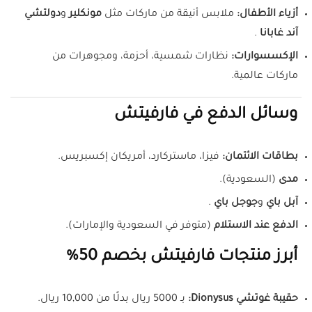
أزياء الأطفال:
ملابس أنيقة من ماركات مثل
مونكلير
و
دولتشي
آند غابانا
.
الإكسسوارات:
نظارات شمسية، أحزمة، ومجوهرات من
ماركات عالمية.
وسائل الدفع في فارفيتش
بطاقات الائتمان:
فيزا، ماستركارد، أمريكان إكسبريس.
مدى
(السعودية).
آبل باي
و
جوجل باي
.
الدفع عند الاستلام
(متوفر في السعودية والإمارات).
أبرز منتجات فارفيتش بخصم 50%
حقيبة غوتشي Dionysus:
بـ 5000 ريال بدلًا من 10,000 ريال.