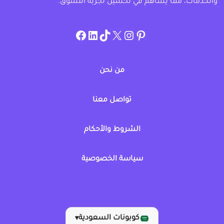
والخدمات، مما يساهم في تحسين تجربة التسوق.
instagram.com/allcouponat
facebook
linkedin
TikTok
twitter
pinterest
من نحن
تواصل معنا
الشروط والأحكام
سياسة الخصوصية
كوبونات السعودية
▾