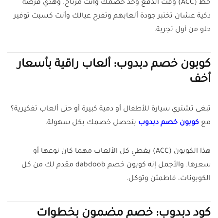
حط (ACC) وقت الدفع وخذ خصمك وانت مرتاح. وهذي فرصة
ذكية عشان تختبر جودة ألعابهم وتفرح عيالك وأنت كسبت توفير
حلو من أول تجربة.
كوبون خصم دبدوب: ألعاب راقية بأسعار
أخف
تبغى تشتري سيارة للأطفال أو دمية كبيرة أو حتى ألعاب تفكيرية؟
مع
كوبون خصم دبدوب
بتحصل خصمك بكل سهولة.
هذا الكوبون (ACC) يغطي كل الألعاب مهما كان نوعها أو
سعرها. والأجمل إنه كوبون خصم dabdoob مقدم لك من كل
الكوبونات، فاطمئن وتوكل.
كود دبدوب: خصم مضمون بخطوات