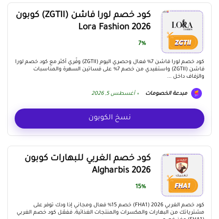
كود خصم لورا فاشن (ZGTII) كوبون
Lora Fashion 2026
7%
كود خصم لورا فاشن 7% فعال وحصري اليوم (ZGTII) وفّري أكثر مع كود خصم لورا
فاشن (ZGTII) واستفيدي من خصم 7% على فساتين السهرة والمناسبات
والزفاف داخل ...
مبدعة الخصومات
أغسطس 5, 2026
نسخ الكوبون
كود خصم الغربي للبهارات كوبون
Algharbis 2026
15%
كود خصم الغربي 2026 (FHA1) خصم 15% فعال ومجاني إذا ودك توفر على
مشترياتك من البهارات والمكسرات والمنتجات الغذائية، ففعّل كود خصم الغربي