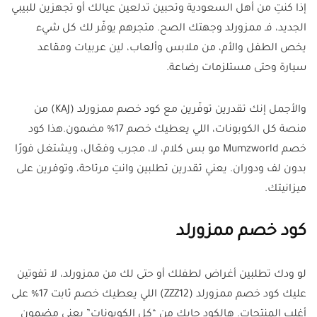
إذا كنتِ من أهل السعودية وتحبين تدلعين عيالك أو تجهزين للبيبي
الجديد، فـ ممزورلد وجهتك الصح. متجرهم يوفّر لك كل شيء
يخص الطفل والأم، من ملابس وألعاب، لين عربيات ومقاعد
سيارة وحتى مستلزمات رضاعة.
والأجمل إنك تقدرين توفّرين مع كود خصم ممزورلد (KAJ) من
منصة كل الكوبونات، اللي يعطيك خصم 17% مضمون.هذا كود
خصم Mumzworld مو بس كلام، لا، مجرب وفعّال، ويشتغل فورًا
بدون لف ودوران. يعني تقدرين تطلبين وانتِ مرتاحة، وتوفرين على
ميزانيتك.
كود خصم ممزورلد
لو ودك تطلبين أغراض لطفلك أو حتى لك من ممزورلد، لا تفوتين
عليك كود خصم ممزورلد (ZZZ12) اللي يعطيك خصم ثابت 17% على
أغلب المنتجات. هالكود جايك من “كل الكوبونات” يعني مضمون