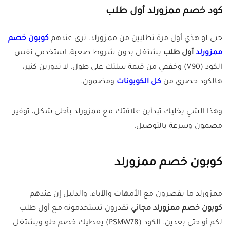
كود خصم ممزورلد أول طلب
حتى لو هذي أول مرة تطلبين من ممزورلد، ترى عندهم
كوبون خصم
ممزورلد
أول طلب
يشتغل بدون شروط صعبة. استخدمي نفس
الكود (V90) وخففي من قيمة سلتك على طول. لا تدورين كثير،
هالكود حصري من
كل الكوبونات
ومضمون.
وهذا الشي يخليك تبدأين علاقتك مع ممزورلد بأحلى شكل، توفير
مضمون وسرعة بالتوصيل.
كوبون خصم ممزورلد
ممزورلد ما يقصرون مع الأمهات والآباء، والدليل إن عندهم
كوبون خصم ممزورلد مجاني
تقدرون تستخدمونه مع أول طلب
لكم أو حتى بعدين. الكود (PSMW78) يعطيك خصم حلو ويشتغل