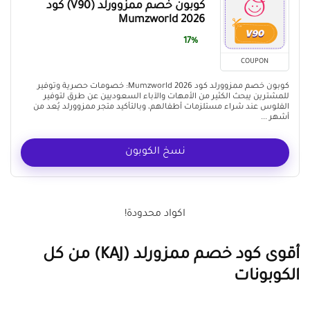
كوبون خصم ممزوورلد (V90) كود
Mumzworld 2026
17%
COUPON
كوبون خصم ممزوورلد كود Mumzworld 2026: خصومات حصرية وتوفير
للمشترين يبحث الكثير من الأمهات والآباء السعوديين عن طرق لتوفير
الفلوس عند شراء مستلزمات أطفالهم، وبالتأكيد متجر ممزوورلد يُعد من
أشهر ...
نسخ الكوبون
اكواد محدودة!
أقوى كود خصم ممزورلد (KAJ) من كل
الكوبونات