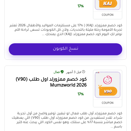
17%
COUPON
كود خصم ممزورلد (KAJ) | 17% على مستلزمات المواليد والأطفال 2026 تعتبر
تجربة الأمومة رحلة مليئة بالتحديات، ولأن كل الكوبونات تسعى لراحة الأم،
نوفر لكِ اليوم كود خصم ممزورلد (KAJ) الذي يمنحكِ ...
نسخ الكوبون
قبل 3 أشهر
فعال
كود خصم ممزورلد اول طلب (V90)
Mumzworld 2026
17%
COUPON
كود خصم ممزورلد أول طلب فعال لو تبغين توفير واضح من أول تجربة
شراء، تقدر تستفيدين من كود خصم ممزورلد أول طلب (V90) اللي يعطيك
خصم مباشر بنسبة 17% على سلتك، وهو نفس الكود اللي يبحث عنه كثير
باسم ...