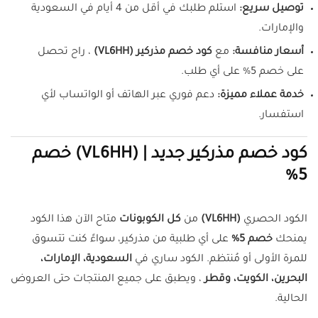
توصيل سريع:
استلم طلبك في أقل من 4 أيام في السعودية
والإمارات.
أسعار منافسة:
مع
كود خصم مذركير (VL6HH)
، راح تحصل
على خصم 5% على أي طلب.
خدمة عملاء مميزة:
دعم فوري عبر الهاتف أو الواتساب لأي
استفسار.
كود خصم مذركير جديد | (VL6HH) خصم
5%
الكود الحصري
(VL6HH)
من
كل الكوبونات
متاح الآن هذا الكود
يمنحك
خصم 5%
على أي طلبية من مذركير، سواءً كنت تتسوق
للمرة الأولى أو مُنتظم. الكود ساري في
السعودية، الإمارات،
البحرين، الكويت، وقطر
، ويطبق على جميع المنتجات حتى العروض
الحالية.