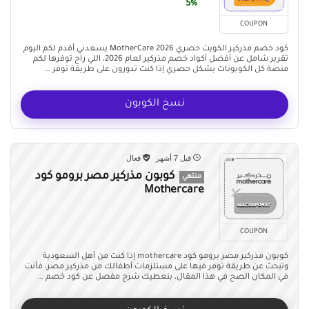
5%
COUPON
كود خصم مذركير الكويت حصري MotherCare 2026 يسعدني أقدم لكم اليوم
تقرير شامل عن أفضل أكواد خصم مذركير لعام 2026، اللي راح توفرها لكم
منصة كل الكوبونات بشكل حصري إذا كنت تدورون على طريقة توفر ...
نسخ الكوبون
قبل 7 أشهر
فعال
كوبون مذركير مصر برومو كود
منتهي
Mothercare
COUPON
كوبون مذركير مصر برومو كود mothercare إذا كنت من أهل السعودية
وتبحث عن طريقة توفر فيها على مستلزمات أطفالك من مذركير مصر، فأنت
في المكان الصح في هذا المقال، بنعطيك شرح مفصل عن كود خصم ...