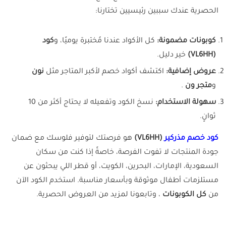
الحصرية عندك سببين رئيسيين تختارنا:
كوبونات مضمونة:
كل الأكواد عندنا مُختبرة يوميًا، و
كود
(VL6HH)
خير دليل.
عروض إضافية:
اكتشف أكواد خصم لأكبر المتاجر مثل
نون
و
متجر ون
.
سهولة الاستخدام:
نسخ الكود وتفعيله لا يحتاج أكثر من 10
ثوانٍ.
كود خصم مذركير
(VL6HH)
هو فرصتك لتوفير فلوسك مع ضمان
جودة المنتجات لا تفوت الفرصة، خاصةً إذا كنت من سكان
السعودية، الإمارات، البحرين، الكويت، أو قطر اللي يبحثون عن
مستلزمات أطفال موثوقة وبأسعار مناسبة. استخدم الكود الآن
من
كل الكوبونات
، وتابعونا لمزيد من العروض الحصرية.