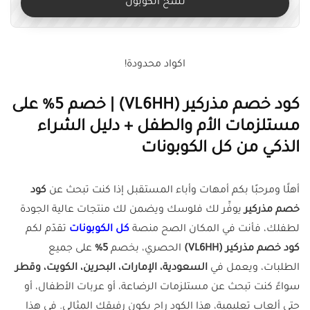
نسخ الكوبون
اكواد محدودة!
كود خصم مذركير
(VL6HH)
| خصم 5% على
مستلزمات الأم والطفل + دليل الشراء
الذكي من كل الكوبونات
أهلًا ومرحبًا بكم أمهات وأباء المستقبل إذا كنت تبحث عن
كود
خصم مذركير
يوفِّر لك فلوسك ويضمن لك منتجات عالية الجودة
لطفلك، فأنت في المكان الصح منصة
كل الكوبونات
تقدّم لكم
كود خصم مذركير (VL6HH)
الحصري، بخصم
5%
على جميع
الطلبات، ويعمل في
السعودية، الإمارات، البحرين، الكويت، وقطر
سواءً كنت تبحث عن مستلزمات الرضاعة، أو عربات الأطفال، أو
حتى ألعاب تعليمية، هذا الكود راح يكون رفيقك المثالي. في هذا