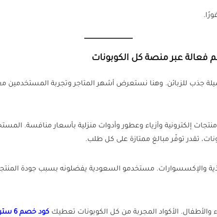
رًا.
صم فعالة عبر منصة كل الكوبونات
ة جذب للزبائن. وهنا نستعرض أشهر المتاجر وتجربة المستخدمين مع
منتجات إلكترونية وأزياء وعطور وأدوات منزلية بأسعار منافسة. المست
ات، تقدر توفّر مبالغ ممتازة على كل طلب.
لأحذية والإكسسوارات. مستخدمو السعودية يفضلونه بسبب جودة المنتج
اء والأطفال. الأكواد المجربة من كل الكوبونات تعطيك
كود خصم 6 ستريت