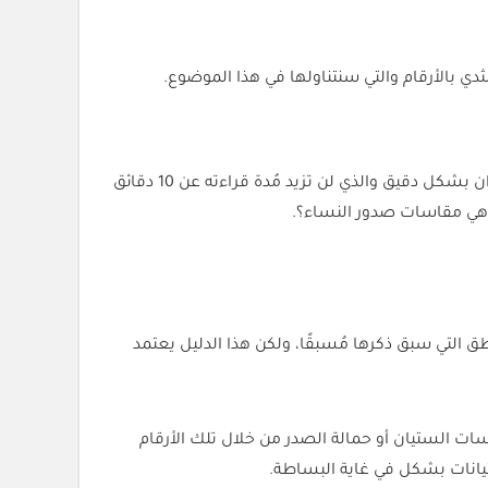
لثدي بالأرقام والتي سنتناولها في هذا الموضوع.
وفي هذا الإطار ننوه أنه يُمكنك أيضا الاستفادة من المعلومات التي تتوافر في مقالنا باسم كيف اعرف مقاس الستيان في شي ان بشكل دقيق والذي لن تزيد مُدة قراءته عن 10 دقائق
ا هي مقاسات صدور النساء؟.
 التي سبق ذكرها مُسبقًا، ولكن هذا الدليل يعتمد
ت الستيان أو حمالة الصدر من خلال تلك الأرقام
يانات بشكل في غاية البساطة.