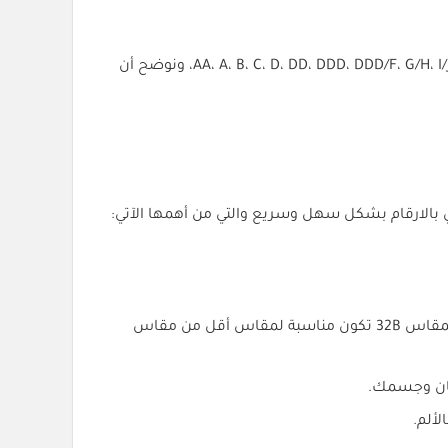
كما يُطلق على مقاسات الصدريات بالترتيب بعض الحروف والتي يُمكن اعتمادها لطلب ستيان بالقماس المُناسب والتي هي: AA، A، B، C، D، DD، DDD، DDD/F، G/H، I/J، J، ونوضح أن
الارقام بشكل سهل وسريع والتي من أهمها الآتي:
نؤكد على أن مقاس قالب الستيان يتناسب مع مقاس مقاس حمالة الصدر وهو إن دل على شيء يدل على أن حمالة الصدر بمقاس 32B تكون مناسبة لمقاس أقل من مقاس
يان وجسمك.
ألم.