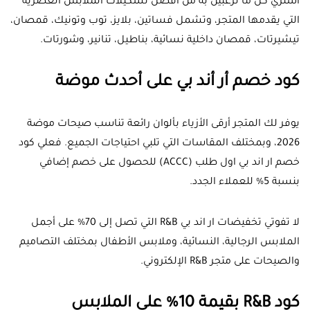
اشتري كل ما ترغبين به من أفضل تشكيلات الملابس العصرية
التي يقدمها المتجر، وتشمل فساتين، بلايز، توب وتونيك، قمصان،
تيشيرتات، قمصان داخلية نسائية، بناطيل، تنانير، وشورتات.
كود خصم أر أند بي على أحدث موضة
يوفر لك المتجر أرقى الأزياء بألوان رائعة تناسب صيحات موضة
2026، وبمختلف المقاسات التي تلبي احتياجات الجميع. فعلي كود
خصم ار اند بي اول طلب (ACCC) للحصول على خصم إضافي
بنسبة 5% للعملاء الجدد.
لا تفوتي تخفيضات ار اند بي R&B التي تصل إلى 70% على أجمل
الملابس الرجالية، النسائية، وملابس الأطفال بمختلف التصاميم
والصيحات على متجر R&B الإلكتروني.
كود R&B بقيمة 10% على الملابس