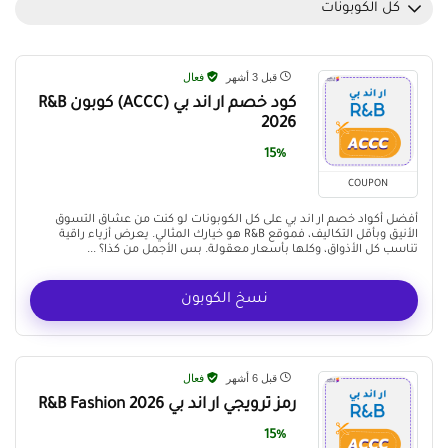
كل الكوبونات
قبل 3 أشهر
فعال
كود خصم ار اند بي (ACCC) كوبون R&B
2026
15%
COUPON
أفضل أكواد خصم ار اند بي على كل الكوبونات لو كنت من عشاق التسوق
الأنيق وبأقل التكاليف، فموقع R&B هو خيارك المثالي. يعرض أزياء راقية
تناسب كل الأذواق، وكلها بأسعار معقولة. بس الأجمل من كذا؟ ...
نسخ الكوبون
قبل 6 أشهر
فعال
رمز ترويجي ار اند بي R&B Fashion 2026
15%