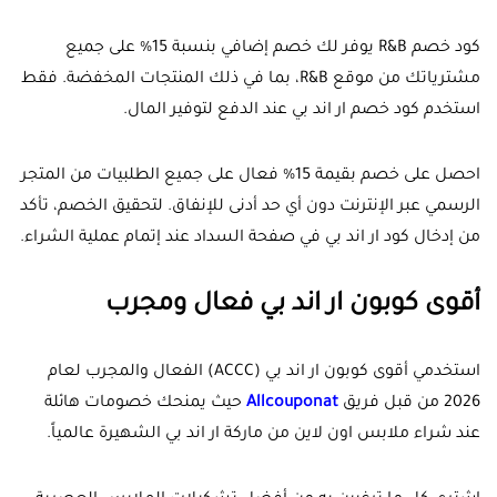
كود خصم R&B يوفر لك خصم إضافي بنسبة 15% على جميع
مشترياتك من موقع R&B، بما في ذلك المنتجات المخفضة. فقط
استخدم كود خصم ار اند بي عند الدفع لتوفير المال.
احصل على خصم بقيمة 15% فعال على جميع الطلبيات من المتجر
الرسمي عبر الإنترنت دون أي حد أدنى للإنفاق. لتحقيق الخصم، تأكد
من إدخال كود ار اند بي في صفحة السداد عند إتمام عملية الشراء.
أقوى كوبون ار اند بي فعال ومجرب
استخدمي أقوى كوبون ار اند بي (
ACCC
) الفعال والمجرب لعام
2026 من قبل فريق
Allcouponat
حيث يمنحك خصومات هائلة
عند شراء ملابس اون لاين من ماركة ار اند بي الشهيرة عالمياً.