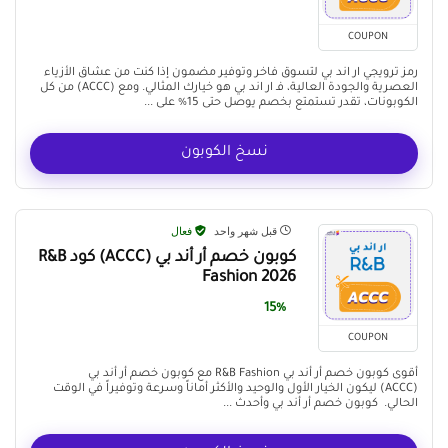
COUPON
رمز ترويجي ار اند بي لتسوق فاخر وتوفير مضمون إذا كنت من عشاق الأزياء
العصرية والجودة العالية، فـ ار اند بي هو خيارك المثالي. ومع (ACCC) من كل
الكوبونات، تقدر تستمتع بخصم يوصل حتى 15% على ...
نسخ الكوبون
قبل شهر واحد
فعال
كوبون خصم أر أند بي (ACCC) كود R&B
Fashion 2026
15%
COUPON
أقوى كوبون خصم أر أند بي R&B Fashion مع كوبون خصم أر أند بي
(ACCC) ليكون الخيار الأول والوحيد والأكثر أماناً وسرعة وتوفيراً في الوقت
الحالي. كوبون خصم أر أند بي وأحدث ...