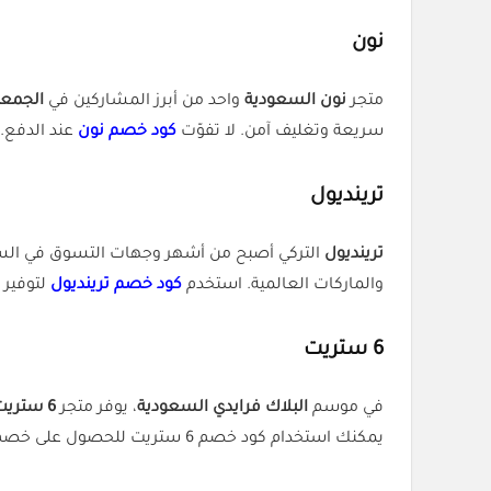
نون
متجر
نون السعودية
واحد من أبرز المشاركين في
الجمعة ا
سريعة وتغليف آمن. لا تفوّت
كود خصم نون
عند الدفع.
ترينديول
ترينديول
التركي أصبح من أشهر وجهات التسوق في السع
والماركات العالمية. استخدم
كود خصم ترينديول
لتوفير أ
6 ستريت
في موسم
البلاك فرايدي السعودية
، يوفر متجر
6 ستريت
يمكنك استخدام كود خصم 6 ستريت للحصول على خصم إضافي.