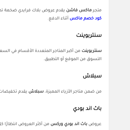
متجر
ماكس فاشن
يقدم عروض بلاك فرايدي ضخمة تصل إلى 70% على الملابس والأحذية والإكسسوارات العائلية. تجربة العملاء ممتازة من حيث الأس
كود خصم ماكس
أثناء الدفع.
سنتربوينت
سنتربوينت
من أكبر المتاجر المتعددة الأقسام في الس
التسوق من الموقع أو التطبيق.
سبلاش
من ضمن متاجر الأزياء المميزة،
سبلاش
يقدم تخفيضات مغري
باث اند بودي
عروض
باث اند بودي وركس
من أكثر العروض انتظارًا كل عام، 