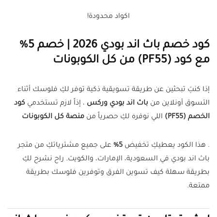
اكواد محدودة!
كود خصم باث اند بودي 2026 | خصم 5%
مع كود (PF55) من كل الكوبونات
إذا كنتِ تبحثين عن طريقة تسويقية ذكية توفر لكِ فلوسك أثناء
التسوق أونلاين من
باث اند بودي وركس
، إذاً لازم تستخدمي
كود
الخصم (PF55)
اللي نوفره لكِ حصرياً من
منصة كل الكوبونات
. هذا الكود يعطيكِ تخفيض
5%
على جميع مشترياتكِ من متجر
باث اند بودي في السعودية، الإمارات، والكويت. راح نشرح لكِ
بطريقة سهلة كيف تسوين الفرق وتوفرين فلوسك بطريقة
ممتعة.