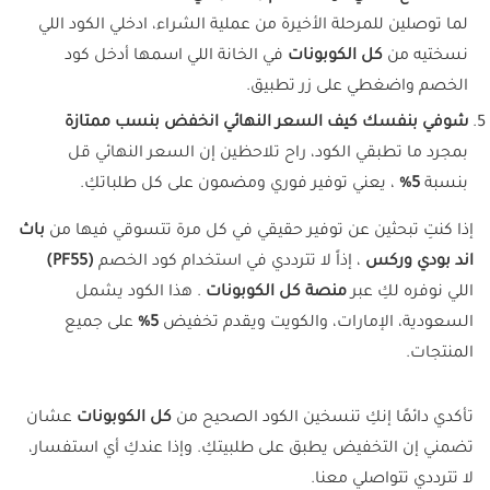
لما توصلين للمرحلة الأخيرة من عملية الشراء، ادخلي الكود اللي
نسختيه من
كل الكوبونات
في الخانة اللي اسمها أدخل كود
الخصم واضغطي على زر تطبيق.
شوفي بنفسك كيف السعر النهائي انخفض بنسب ممتازة
بمجرد ما تطبقي الكود، راح تلاحظين إن السعر النهائي قل
بنسبة
5%
، يعني توفير فوري ومضمون على كل طلباتكِ.
إذا كنتِ تبحثين عن توفير حقيقي في كل مرة تتسوقي فيها من
باث
اند بودي وركس
، إذاً لا تترددي في استخدام كود الخصم
(PF55)
اللي نوفره لكِ عبر
منصة كل الكوبونات
. هذا الكود يشمل
السعودية، الإمارات، والكويت ويقدم تخفيض
5%
على جميع
المنتجات.
تأكدي دائمًا إنكِ تنسخين الكود الصحيح من
كل الكوبونات
عشان
تضمني إن التخفيض يطبق على طلبيتكِ. وإذا عندكِ أي استفسار،
لا تترددي تتواصلي معنا.