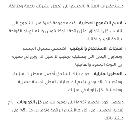
مستحضرات العناية بالجسم اللي تجعل بشرتك ناعمة ومتألقة.
قسم الشموع العطرية
: فيه مجموعة كبيرة من الشموع اللي
تناسب كل الأذواق، مثل رائحة الأوكالبتوس والنعناع، أو الفواحة
برائحة الورد والفانيلا
منتجات الاستحمام والترطيب
: اكتشفي غسول الجسم
وصابون اليدين اللي يعطيكِ ترطيب لا مثيل له، وبروائح مميزة
زي التوت الأسود والفانيليا
العطور المنزلية
: أجواء بيتك تستحق أفضل معطرات منزلية،
ومتجر باث اند بودي يقدم لكِ خيارات تعطي لمسة عصرية
ومنعشة لكل زاوية في منزلك
وبفضل كود الخصم MN57
اللي نوفره لكِ عبر
كل الكوبونات
، راح
تقدري تحصلين على كل هالأشياء الرائعة وتوفرين حتى
5%
على
مشترياتكِ