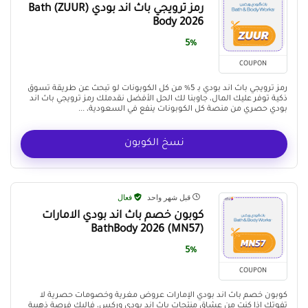
رمز ترويجي باث اند بودي (ZUUR) Bath
Body 2026
5%
COUPON
رمز ترويجي باث اند بودي بـ 5% من كل الكوبونات لو تبحث عن طريقة تسوق
ذكية توفر عليك المال، جاوبنا لك الحل الأفضل نقدملك رمز ترويجي باث اند
بودي حصري من منصة كل الكوبونات ينفع في السعودية، ...
نسخ الكوبون
قبل شهر واحد
فعال
كوبون خصم باث اند بودي الامارات
(MN57) BathBody 2026
5%
COUPON
كوبون خصم باث اند بودي الإمارات عروض مغرية وخصومات حصرية لا
تفوتك إذا كنت من عشاق منتجات باث اند بودي وركس، فإليك فرصة ذهبية