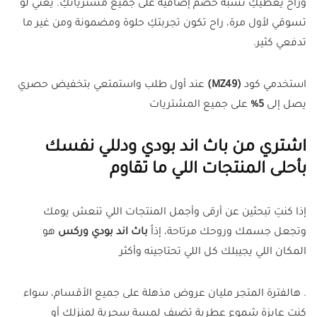
وراح يعطيكِ نسبة خصم إضافية على جميع مشترياتكِ. يعني لو
تسوقي لأول مرة، راح تكون تجربتكِ حلوة ومضمونة ومن غير ما
تدفعي كثير.
استخدمي كود
(MZ49)
عند أول طلب واستمتعي بتخفيض حصري
يصل إلى
5%
على جميع المشتريات
اشتري من باث اند بودي ودللي نفسك
بأحلى المنتجات اللي ما تقاوم
إذا كنتِ تبحثين عن أرقى وأجمل المنتجات اللي تنعش يومك
وتجعل جسمك وروحك مرتاحة، إذاً
باث اند بودي وركس
هو
المكان اللي يجيبلك كل اللي تحتاجينه وأكثر
. هالفترة المتجر مليان عروض مذهلة على جميع الأقسام، سواء
كنتِ عايزة شموع عطرية تضيف لمسة سحرية لمنزلك أو