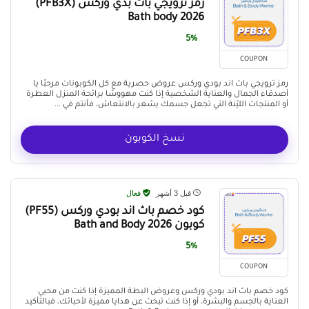
رمز ترويجي باث بدي وركس (PFB3X)
Bath body 2026
5%
COUPON
رمز ترويجي باث اند بودي وركس عروض حصرية مع كل الكوبونات مرحبًا يا
أصدقاء الجمال والعناية الشخصية إذا كنت مهووسًا برائحة المنزل العطرة
أو المنتجات الليّنة التي تجعل جسمك يشعر بالانتعاش، فأنتم في ...
نسخ الكوبون
قبل 3 أشهر
فعال
كود خصم باث اند بودي وركس (PF55)
كوبون Bath and Body 2026
5%
COUPON
كود خصم باث اند بودي وركس وعروض البطة المميزة إذا كنت من محبي
العناية بالجسم والبشرة، أو إذا كنت تبحث عن هدايا مميزة لأحبائك، فبالتأكيد