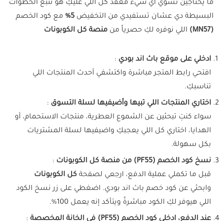
ما يحتاجين تسوي أي شيء معقد كل اللي عليكِ هو تتبع الخطوات
البسيطة دي عشان تستفيدي من التخفيض
5%
مع كود الخصم
(MN57)
اللي نوفره لكِ حصرياً من
منصة كل الكوبونات
ادخلي على موقع باث اند بودي
:
افتحي رابط المتجر مباشرة
واكتشفي أحدث المنتجات اللي
تناسبكِ.
اختاري المنتجات اللي تبيها وأضيفيها لسلة التسوق
:
سواء كنتِ تبحثين عن الشموع العطرية، منتجات الاستحمام، أو
الهدايا، اختاري كل اللي يعجبكِ واضيفيها لسلة المشتريات
بكل سهولة.
نسخ كود الخصم (PF55) من منصة كل الكوبونات
:
قبل ما تكملي عملية الدفع، ارجعي لصفحة
كل الكوبونات
وابحثي عن كود خصم باث اند بودي. اضغطي على زر نسخ الكود
اللي هيوفر لكِ الكود مباشرةً ويتأكد إنه يعمل 100%.
عند الدفع، ادخلي كود الخصم (PF55) في الخانة المخصصة
: