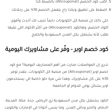
اكتب كود الخصم (Allcouponat) بالضبط كذا
اضغط على تطبيق وبكذا راح يتفعل الخصم 10% على رحلاتك
خلي بالك إن منصة كل الكوبونات دايماً تجيب لك أحدث وأقوى
أكواد الخصم، وهالكود (Allcouponat) من أكثر الأكواد اللي عليها
طلب لأنه يشتغل بكل المدن السعودية والخليج.
كود خصم اوبر - وفّر على مشاويرك اليومية
تدري إن المواصلات صارت من أهم المصاريف اليومية؟ مع كود
خصم اوبر (Allcouponat) من منصة كل الكوبونات، بتقدر توفر
10% على كل مشاويرك، وهذا شي مرة حلو خاصة للي يستخدمون
اوبر بشكل يومي للدوام أو الجامعة.
الكود يشتغل بكل مدن السعودية زي الرياض، جدة، مكة، المدينة،
الدمام، والخبر وباقي المدن. وما ينسى أخوانا في الإمارات والكويت