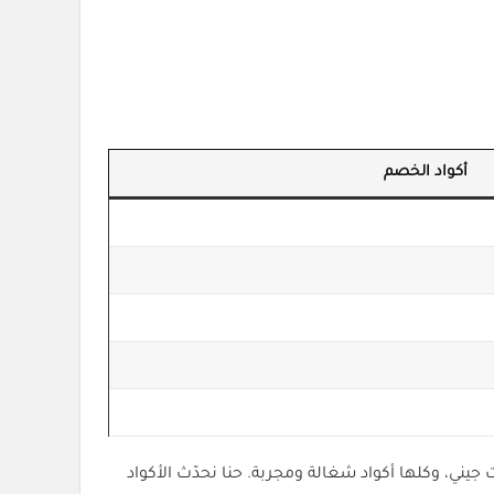
أكواد الخصم
صة كل الكوبونات وتقدر تستخدمها في السعودية والأردن. الخصم يصل لين 40% على خدمات جيني، وكلها أكواد شغالة ومجربة. حنا نحدّث الأكواد