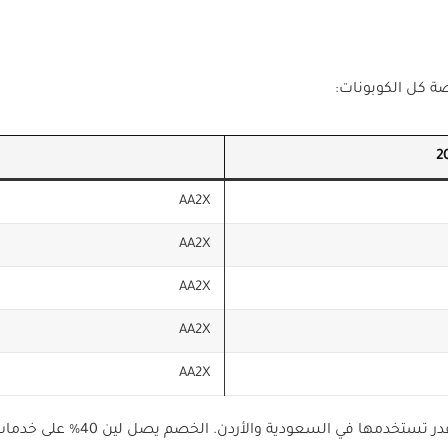
AA2X
AA2X
AA2X
AA2X
AA2X
كل هالأكواد متوفرة حصرياً في من