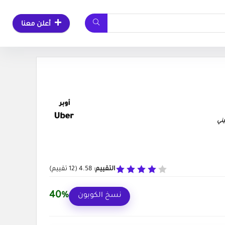
أعلن معنا
ني
التقييم:
4.58
(
12
تقييم)
40%
نسخ الكوبون