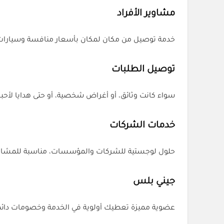
مشاوير الأفراد
خدمة توصيل من مكان لمكان بأسعار منافسة وسيارات مريحة. مع كود خصم (AA2X) من كل الكوبونا
توصيل الطلبات
سواء كانت وثائق، أو أغراض شخصية، أو حتى هدايا لأحبابك، جيني يوصلها بسرعة ا
خدمات الشركات
حلول لوجستية للشركات والمؤسسات، مناسبة للمشاريع 
جيني بلس
عضوية مميزة تعطيك أولوية في الخدمة وخصومات دائمة. استخدم كود (AA2X) من كل الكوبون