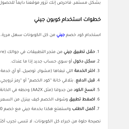
بشكل مستمر، فاحرص إنك تزور موقعنا دايماً للحصول
خطوات استخدام كوبون جيني
استخدام كود خصم
جيني
من كل الكوبونات سهل مررة، 
حمّل تطبيق جيني
من متجر التطبيقات في جوالك (App Store أو Google Play).
سجّل دخول
أو سوي حساب جديد إذا ما عندك.
اختر الخدمة
اللي تبغاها (مشوار، توصيل، أو أي خدمة ث
قبل الدفع
، بتلاقي خانة “كود الخصم” أو “رمز ترويجي”
انسخ الكود
من جدولنا (مثل AA2X) وحطه في الخانة.
اضغط تطبيق
وشوف الخصم كيف بينزل من السعر ا
أكمل الطلب
واستمتع هكذا بخدمة جيني مع خصم 40% من كل الكوبونات.
نصيحة حلوة من خبراء كل الكوبونات: لا تنسى تجرب أكثر