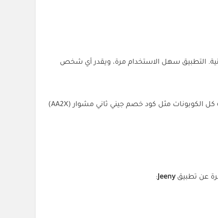
دنية. التطبيق سهل الاستخدام مرة، ويقدر أي شخص
خلال السنتين الأخيرتين، صار جيني من أكثر التطبيقات استخداماً في السعودية، خصوصاً مع توفير أكواد خصم حصرية من منصة كل الكوبونات مثل كود خصم جيني ثاني مشوار (AA2X)
فرة عن تطبيق
Jeeny
: