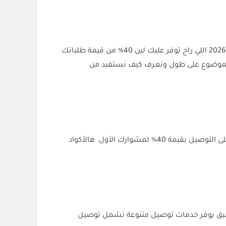
تبي توصيل سريع بأقل تكلفة؟ تدور على خصومات حلوة لمشاويرك اليومية؟ حنا اليوم جايبين لك أحدث وأقوى أكواد خصم جيني 2026 اللي راح توفر عليك لين 40% من قيمة طلباتك
1% في السعودية والأردن. خلنا ندخل في الموضوع على طول ونعرف كيف نستفيد من
الان كود خصم جيني (AA2X) هو عبارة عن رمز مكون من حروف وأرقام تقدره تدخله في التطبيق عشان تحصل على خصم فوري على التوصيل بقيمة 40% لمشوارك الأول. هالأكواد
 التطبيق يوفر خدمات توصيل متنوعة تشمل توصيل