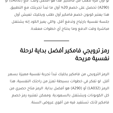
لو أول مرة تطلب من فامكير، هذا هو أفضل وقت. مع (LA032) أو
(A290) تحصل على خصم 20% أول ما تبدأ تجربتك مع التطبيق.
هذا يعتبر كوبون خصم فامكير أول طلب ويخليك تعيش أول
جلسة نفسية بارتياح وتدفع أقل. واللي يميز الكود إنه يشتغل
مباشرة وقت الدفع وما يحتاج أي خطوات معقدة.
رمز ترويجي فامكير أفضل بداية لرحلة
نفسية مريحة
الرمز الترويجي من فامكير يخليك تبدأ تجربة نفسية مميزة بسعر
أقل. لو تفكر في خطوات بسيطة تعزز من راحتك النفسية، هذا
الرمز (LA032) أو (A290) هو أفضل بداية. الرمز متاح حصري من
كل الكوبونات ويشتغل بالسعودية. وممكن تعتبره رمز خصم
فامكير لأنك تستفيد فيه من أقوى عروض السنة.