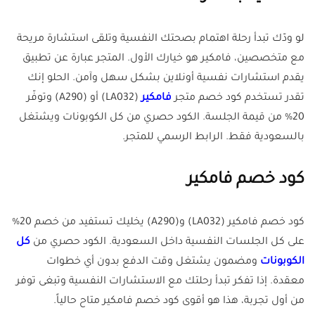
لو ودّك تبدأ رحلة اهتمام بصحتك النفسية وتلقى استشارة مريحة
مع متخصصين، فامكير هو خيارك الأول. المتجر عبارة عن تطبيق
يقدم استشارات نفسية أونلاين بشكل سهل وآمن. الحلو إنك
تقدر تستخدم كود خصم متجر
فامكير
(LA032) أو (A290) وتوفّر
20% من قيمة الجلسة. الكود حصري من كل الكوبونات ويشتغل
بالسعودية فقط. الرابط الرسمي للمتجر.
كود خصم فامكير
كود خصم فامكير (LA032) و(A290) يخليك تستفيد من خصم 20%
على كل الجلسات النفسية داخل السعودية. الكود حصري من
كل
الكوبونات
ومضمون يشتغل وقت الدفع بدون أي خطوات
معقدة. إذا تفكر تبدأ رحلتك مع الاستشارات النفسية وتبغى توفر
من أول تجربة، هذا هو أقوى كود خصم فامكير متاح حالياً.