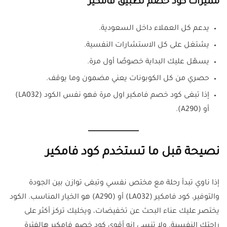
مميزات كود خصم تطبيق فامكير
يدعم كل العملاء داخل السعودية.
يشتغل على كل الاستشارات النفسية.
يسهّل عليك البداية خصوصًا أول مرة.
حصري من كل الكوبونات يعني مضمون وما يوقف.
إذا تبغى كود خصم فامكير اول مرة فهو نفس الكود (LA032)
أو (A290).
نصيحة قبل ما تستخدم كود فامكير
إذا ناوي تبدأ رحلة مع مختص نفسي وتبغى توازن بين الجودة
والتوفير، كود فامكير (LA032) أو (A290) هو الخيار المناسب. الكود
يختصر عليك عناء البحث عن تخفيضات، ويخليك تركز أكثر على
راحتك النفسية. ولا تنسى إنه أقوى كود خصم فامكير هالفترة