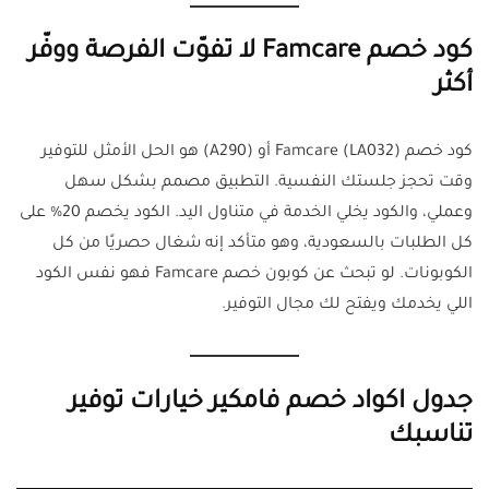
كود خصم Famcare لا تفوّت الفرصة ووفّر
أكثر
كود خصم Famcare (LA032) أو (A290) هو الحل الأمثل للتوفير
وقت تحجز جلستك النفسية. التطبيق مصمم بشكل سهل
وعملي، والكود يخلي الخدمة في متناول اليد. الكود يخصم 20% على
كل الطلبات بالسعودية، وهو متأكد إنه شغال حصريًا من كل
الكوبونات. لو تبحث عن كوبون خصم Famcare فهو نفس الكود
اللي يخدمك ويفتح لك مجال التوفير.
جدول اكواد خصم فامكير خيارات توفير
تناسبك