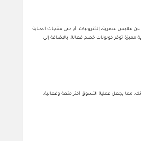
عن ملابس عصرية، إلكترونيات، أو حتى منتجات العناية
فر لك خصومات كبيرة عبر كوبونات الخصم. في هذا المقال، سنستعرض 10 متاجر إلكترونية مميزة توفر كوبونات خصم فعالة، بالإضافة إلى
تسوق عبر الإنترنت. فهي تمنحك خصومات تصل إلى 50% أو أكثر على مشترياتك، مما يجعل عملية التسوق أكثر متعة وفعالية.