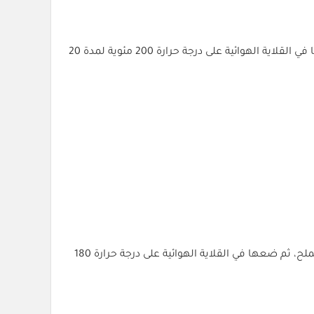
لتحضير دجاج مقرمش وصحي، قم بتتبيل قطع الدجاج بالبهارات المفضلة لديك، ثم غطها بطبقة خفيفة من البقسماط. ضعها في القلاية الهوائية على درجة حرارة 200 مئوية لمدة 20
يمكنك تحضير الخضار المشوي باستخدام القلاية الهوائية. فقط قم بتقطيع الخضار إلى قطع صغيرة، ورشها ببعض الزيت والملح، ثم ضعها في القلاية الهوائية على درجة حرارة 180