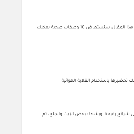
شهر رمضان هو وقت العائلة والوجبات اللذيذة، ولكن مع القلاية الهوائية، يمكنك تحضير وجبات صحية ولذيذة بكل سهولة. في هذا المقال، سنستعرض 10 وصفات صحية يمكنك
 تحضيرها باستخدام القلاية الهوائية:
ى شرائح رفيعة، ورشها ببعض الزيت والملح، ثم