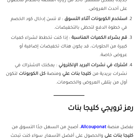
جديدة بشكل مستمر. تأكد من زيارة المنصة بانتظام للحصول
على أحدث العروض.
استخدم الكوبونات أثناء التسوق
: لا تنسَ إدخال كود الخصم
في خطوة الدفع لتحظى بالتخفيضات.
قم بشراء الكميات المناسبة
: إذا كنت تخطط لشراء كميات
كبيرة من الحلويات، قد يكون هناك تخفيضات إضافية أو
عروض خاصة.
اشترك في نشرات البريد الإلكتروني
: يمكنك الاشتراك في
نشرات بريدية من
كليجا بنات علي
ومنصة
كل الكوبونات
لتكون
أول من يتلقى العروض والخصومات.
رمز ترويجي كليجا بنات
بفضل منصة
Allcouponat
، أصبح من السهل جدًا التسوق من
كليجا بنات علي
والحصول على أفضل الأسعار. سواء كنت تبحث