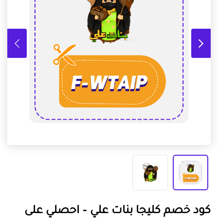
كود خصم كليجا بنات علي – احصلي على