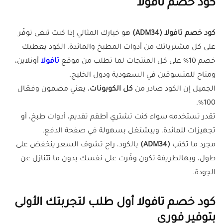
كود خصم تافولا
كود خصم تافولا (ADM34)
هو خيارك المثالي إذا كنت تبغى توفّر
على كل مشترياتك من أدوات المطبخ والمائدة. الكود يعطيك
خصم 10% على كل المنتجات لما تطلب من موقع
تافولا
أونلاين،
ومتاح للمتسوقين في السعودية ودول الخليج.
الجميل إن الكود صادر من
كل الكوبونات
، يعني مضمون وفعّال
100%.
تقدر تستخدمه سواء كنت تشتري أطقم تقديم، أدوات طبخ، أو
تجهيزات للمائدة، وبيشتغل بسهولة في صفحة الدفع.
مجرد ما تكتب
(ADM34)
بالكود، راح تشوف السعر ينخفض على
طول، وبهالطريقة تكون وفّرت على نفسك بدون ما تتنازل عن
الجودة.
كود خصم تافولا أول طلب لتجربتك الأولى
بتوفير فوري