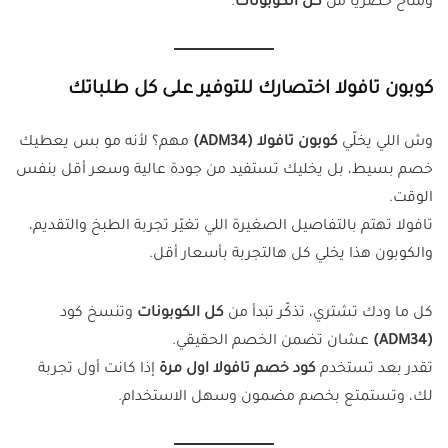
ومتاح حصريًا من
كل الكوبونات
.
كوبون تافولا اختصارك للتوفير على كل طلباتك
وش اللي يخلّي
كوبون تافولا (ADM34)
مهم؟ لأنه مو بس يعطيك
خصم بسيط، بل يخليك تستفيد من جودة عالية وسعر أقل بنفس
الوقت.
تافولا تهتم بالتفاصيل الصغيرة اللي تغيّر تجربة الطبخ والتقديم،
والكوبون هذا يخلي كل هالتجربة بأسعار أقل.
كل ما ودك تشتري، تذكّر تبدأ من
كل الكوبونات
وتنسخ كود
(ADM34)
عشان تضمن الخصم الحقيقي.
تقدر بعد تستخدم
كود خصم تافولا اول مرة
إذا كانت أول تجربة
لك، وتستمتع بخصم مضمون وسهل الاستخدام.