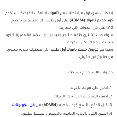
إذا كانت هذي أول مرة تطلب من
تافولا
، لا تفوّت الفرصة. استخدم
كود خصم تافولا (ADM34)
على أول طلب لك واستمتع بخصم
10% على كل الأدوات اللي تختارها.
سواء كنت تشتري طقم طناجر جديد أو أدوات ضيافة مميزة، الكود
بيشتغل معك بكل سهولة.
وهذا هو
كوبون خصم تافولا أول طلب
اللي يعطيك تجربة تسوق
مريحة وتوفير حقيقي.
خطوات الاستخدام بسيطة:
ادخل على موقع تافولا.
أضف المنتجات اللي تبيها للسلة.
قبل الدفع، انسخ كود الخصم
(ADM34)
من
كل الكوبونات
.
الصق الكود بالخانة الخاصة بالخصم واضغط تطبيق.