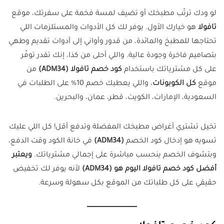
لو ودك ترتّب مطبخك أو تضيف لمسة فخمة على سفرتك، موقع
تافولا
هو خيارك الأول. يوفر لك كل الأدوات والمستلزمات اللي
تحتاجها للمطبخ والمائدة، من قدور وأواني إلى أدوات تقديم وطهي
بتصاميم فاخرة وجودة عالية. واللي أحلى من كذا، إنك تقدر توفّر
على كل مشترياتك باستخدام
كود خصم تافولا (ADM34)
من
موقع
كل الكوبونات
، واللي يعطيك خصم 10% على الطلبات في
السعودية، الإمارات، الكويت، قطر، عمان، والبحرين.
تخيل تشتري أغراض مطبخك المفضلة وتدفع أقل! كل اللي عليك
تسويه هو إدخال كود الخصم
(ADM34)
في خانة الكود وقت الدفع،
وبتشوف الخصم ينحسب مباشرة على إجمالي مشترياتك.
ويعتبر
أفضل كود خصم تافولا اليوم هو (ADM34)
لأنه يوفر لك تخفيض
حقيقي على كل طلباتك من الموقع بكل سهولة وسرعة.