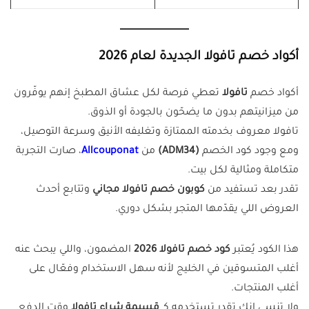
أكواد خصم تافولا الجديدة لعام 2026
أكواد خصم
تافولا
تعطي فرصة لكل عشاق المطبخ إنهم يوفّرون
من ميزانيتهم بدون ما يضحّون بالجودة أو الذوق.
تافولا معروف بخدمته الممتازة وتغليفه الأنيق وسرعة التوصيل،
ومع وجود كود الخصم
(ADM34)
من
Allcouponat
، صارت التجربة
متكاملة ومثالية لكل بيت.
تقدر بعد تستفيد من
كوبون خصم تافولا مجاني
وتتابع أحدث
العروض اللي يقدّمها المتجر بشكل دوري.
هذا الكود يُعتبر
كود خصم تافولا 2026
المضمون، واللي يبحث عنه
أغلب المتسوقين في الخليج لأنه سهل الاستخدام وفعّال على
أغلب المنتجات.
ولا تنسى إنك تقدر تستخدمه كـ
قسيمة شراء تافولا
وقت الدفع