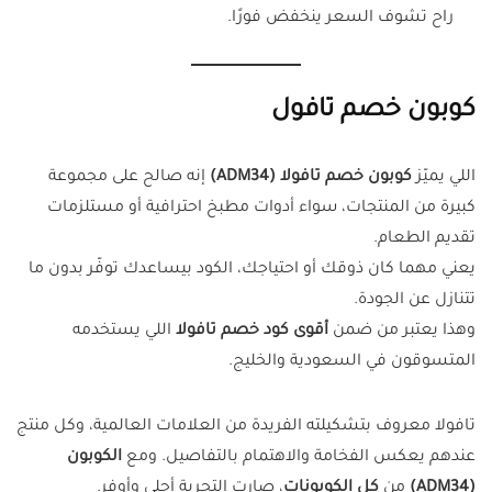
راح تشوف السعر ينخفض فورًا.
كوبون خصم تافول
اللي يميّز
كوبون خصم تافولا (ADM34)
إنه صالح على مجموعة
كبيرة من المنتجات، سواء أدوات مطبخ احترافية أو مستلزمات
تقديم الطعام.
يعني مهما كان ذوقك أو احتياجك، الكود بيساعدك توفّر بدون ما
تتنازل عن الجودة.
وهذا يعتبر من ضمن
أقوى كود خصم تافولا
اللي يستخدمه
المتسوقون في السعودية والخليج.
تافولا معروف بتشكيلته الفريدة من العلامات العالمية، وكل منتج
عندهم يعكس الفخامة والاهتمام بالتفاصيل. ومع
الكوبون
(ADM34)
من
كل الكوبونات
، صارت التجربة أحلى وأوفر.