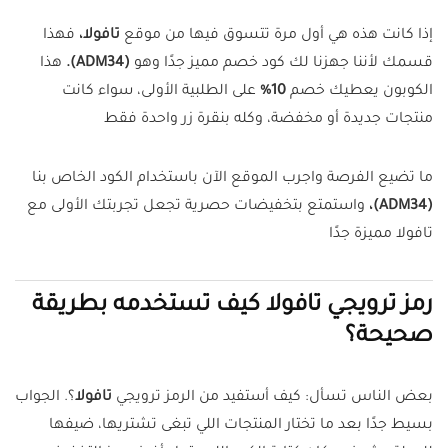
إذا كانت هذه هي أول مرة تتسوق فيها من موقع
تافولا،
فهذا
قسمك لأننا جهزنا لك كود خصم مميز جدًا وهو
(ADM34).
هذا
الكوبون يعطيك خصم
10%
على الطلبية الأولى، سواء كانت
منتجات جديدة أو مخفضة، وكله بنقرة زر واحدة فقط
ما تضيع الفرصة واجرب الموقع الآن باستخدام الكود الخاص بنا
(ADM34)،
واستمتع بتخفيضات حصرية تجعل تجربتك الأولى مع
تافولا مميزة جدًا
رمز ترويجي تافولا كيف تستخدمه بطريقة
صحيحة؟
بعض الناس تسأل: كيف أستفيد من الرمز ترويجي
تافولا
؟. الجواب
بسيط جدًا بعد ما تختار المنتجات اللي تبغى تشتريها، ضيفها