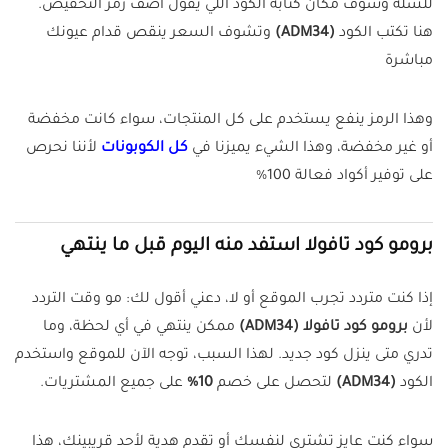
للسلة وشوف مكان كتابة الكود اللي يقول أضف رمز التخفيض.
هنا تكتب الكود
(ADM34)
وتشوف السعر ينقص قدام عيونك
مباشرة
وهذا الرمز ينفع يستخدم على كل المنتجات، سواء كانت مخفضة
أو غير مخفضة، وهذا الشيء يميزنا في
كل الكوبونات
لأننا نحرص
على توفير أكواد فعالة 100%
برومو كود تافولا استفد منه اليوم قبل ما ينتهي
إذا كنت متردد تجرب الموقع أو لا، دعني أقول لك: مو وقت التردد
لأن
برومو كود تافولا (ADM34)
ممكن ينتهي في أي لحظة، وما
تدري متى ينزل كود جديد. لهذا السبب، توجه الآن للموقع واستخدم
الكود
(ADM34)
لتحصل على خصم
10%
على جميع المشتريات.
سواء كنت عايز تشتري لنفسك أو تقدم هدية لأحد قريبينك، هذا