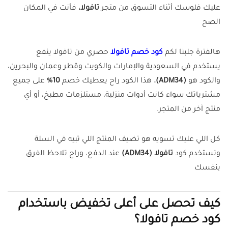
عليك فلوسك أثناء التسوق من متجر
تافولا،
فأنت في المكان
الصح
هالفترة جلبنا لكم
كود خصم تافولا
حصري من تافولا ينفع
يستخدم في السعودية والإمارات والكويت وقطر وعمان والبحرين،
والكود هو
(ADM34).
هذا الكود راح يعطيك خصم
10%
على جميع
مشترياتك سواء كانت أدوات منزلية، مستلزمات مطبخ، أو أي
منتج آخر من المتجر.
كل اللي عليك تسويه هو تضيف المنتج اللي تبيه في السلة
وتستخدم كود
تافولا
(ADM34)
عند الدفع، وراح تلاحظ الفرق
بنفسك
كيف تحصل على أعلى تخفيض باستخدام
كود خصم تافولا؟