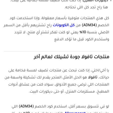
ديكورات المنزل:
إذا كنت تحب تضيف لمسة جمالية على بيتك،
هنا راح تجد كل اللي تحتاجه.
كل هذي المنتجات متوفرة بأسعار معقولة، وإذا استخدمت كود
الخصم
(ADM34)
من
كل الكوبونات
راح تشتريهم بأقل من السعر
الأصلي بنسبة
10%
يعني لو كنت تفكر تشترِ أي منتج، لا تتردد
واستخدم الكود قبل ما تؤكد الدفع
منتجات تافولا جودة تشيلك لعالم آخر
يا أخي/اختي، إذا كنت تبحث عن منتجات تضيف لمسة فخامة على
حياتك،
تافولا
هو الحل الأمثل المتجر يقدم لك تشكيلة واسعة من
المنتجات اللي ترضي جميع الأذواق، سواء كنت من عشاق أدوات
المطبخ، مستلزمات المنزل، أو حتى ديكورات البيت.
لو تبي تتسوق بسعر أقل، استخدم كود الخصم
(ADM34)
اللي