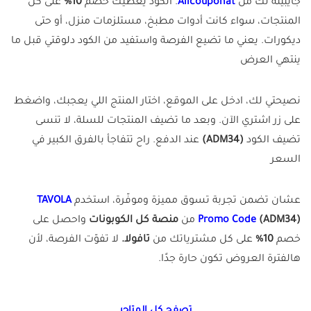
جايبينه لك من
Allcouponat
. الكود يعطيك خصم
10%
على كل
المنتجات، سواء كانت أدوات مطبخ، مستلزمات منزل، أو حتى
ديكورات. يعني ما تضيع الفرصة واستفيد من الكود دلوقتي قبل ما
ينتهي العرض
نصيحتي لك، ادخل على الموقع، اختار المنتج اللي يعجبك، واضغط
على زر اشتري الآن. وبعد ما تضيف المنتجات للسلة، لا تنسى
تضيف الكود
(ADM34)
عند الدفع. راح تتفاجأ بالفرق الكبير في
السعر
عشان تضمن تجربة تسوق مميزة وموفّرة، استخدم
TAVOLA
(ADM34)
Promo Code
من
منصة كل الكوبونات
واحصل على
خصم
10%
على كل مشترياتك من
تافولا.
لا تفوّت الفرصة، لأن
هالفترة العروض تكون حارة جدًا.
تصفح كل المتاجر