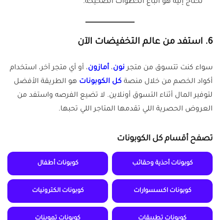
تحتاج إليه هو اتباع الخطوات الصحيحة.
6.
استفد من عالم التخفيضات الآن
سواء كنت تتسوق من متجر
نون
،
أمازون
، أو أي متجر آخر، استخدام
أكواد الخصم من خلال منصة
كل الكوبونات
هو الطريقة الأفضل
لتوفير المال أثناء التسوق أونلاين. لا تضيع الفرصه واستفد من
العروض الحصرية اللي تقدمها المتاجر اللي تحبها.
تصفح أقسام كل الكوبونات
كوبونات أحذية وحقائب
كوبونات أطفال
كوبونات اكسسوارات
كوبونات الكترونيات
كوبونات تطبيقات
كوبونات تموينات