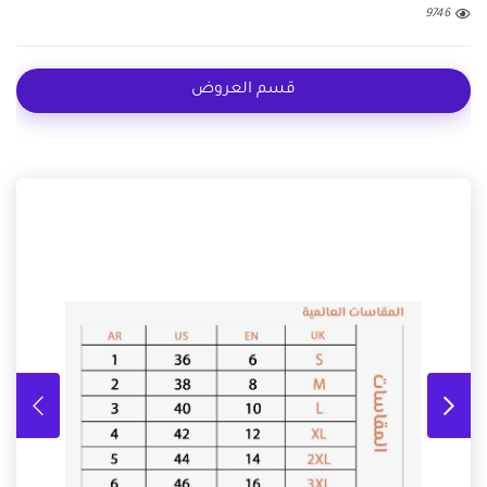
9746
قسم العروض