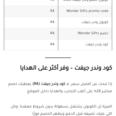
كوبون خصم وندر جيفت 2026
R4
R4
Wonder Gifts promo code
كوبون وندر جيفت
R4
خصم Wonder Gifts
R4
كود وندر جيفت
R4
كود وندر جيفت – وفر أكثر على الهدايا
إذا تبحث عن أفضل سعر، فـ
كود وندر جيفت (R4)
يعطيك خصم
مباشر 26% على أغلب التجارب والهدايا داخل الموقع.
الميزة إن الكوبون يشتغل بسهولة بدون شروط معقدة، وكل
اللي عليك تضيفه قبل الدفع ويظهر الخصم فورًا.