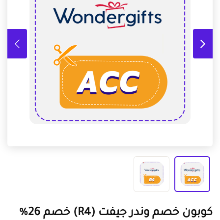
كوبون خصم وندر جيفت (R4) خصم 26%