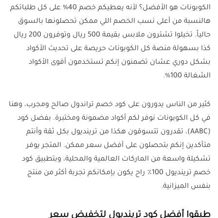
الكوبونات هو الأفضل؟ لأنه يعطيكم خصم 40% على كل طلباتكم
هالنسبة من أعلى نسب الخصم اللي ممكن تحصلونها بالسوق
حالياً. تخيلوا تشترون ملابس بقيمة 500 ريال وتوفرون 200 ريال
كذا بسهولة منصة كل الكوبونات حريصة على تحديث الأكواد
بشكل دوري عشان تضمنون إنكم تستخدمون أقوى الأكواد
الشغالة 100%.
كثير من الناس يدورون على كود خصم تراندول صالح ومجرب، وهنا
في كل الكوبونات نوفر لكم أكواد مضمونة ومختبرة. بفضل كود
(AABC)، تقدرون تتسوقون هكذا من ترينديول بكل ثقة وأنتم
متأكدين إنكم بتحصلون على أفضل سعر ممكن. المتجر يوفر
تشكيلة واسعة من الماركات العالمية والمحلية، وبتطبيق كود
خصم ترينديول 100٪ راح يكون بإمكانكم تجربة أكثر من منتج
بنفس الميزانية.
طبقوا أفضل كود ترينديول لتخفيض سعر