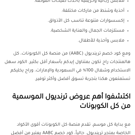
ملابس رجالية وحريمية بأحدث صيحات الموضة.
أحذية وشنط من ماركات مختلفة.
إكسسوارات متنوعة تناسب كل الأذواق.
مستلزمات الجمال والعناية الشخصية.
ملابس وأحذية للأطفال.
ومع كود خصم ترينديول (AABC) من منصة كل الكوبونات، كل
هالمنتجات راح تكون بمتناول إيدكم بأسعار أقل بكثير. الكود سهل
الاستخدام وشغال 100% في السعودية والإمارات، وراح يخليكم
تستمتعون هكذا بتجربة تسوق أفضل وأكثر توفير.
اكتشفوا أهم عروض ترنديول الموسمية
من كل الكوبونات
مع بداية كل موسم، تقدم منصة كل الكوبونات أقوى الأكواد
الخاصة بمتجر ترينديول. حالياً، كود خصم AABC يعتبر من أفضل