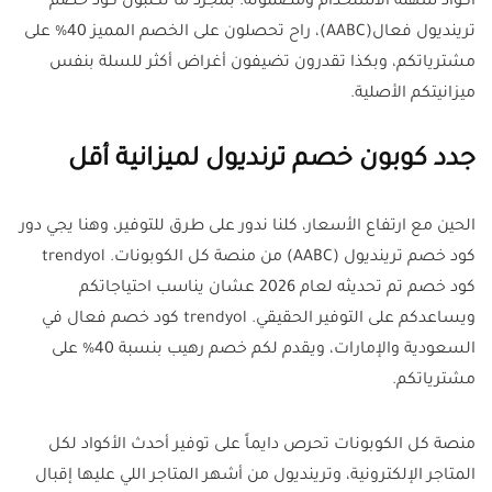
أكواد سهلة الاستخدام ومضمونة. بمجرد ما تكتبون كود خصم
ترينديول فعال(AABC)، راح تحصلون على الخصم المميز 40% على
مشترياتكم، وبكذا تقدرون تضيفون أغراض أكثر للسلة بنفس
ميزانيتكم الأصلية.
جدد كوبون خصم ترنديول لميزانية أقل
الحين مع ارتفاع الأسعار، كلنا ندور على طرق للتوفير، وهنا يجي دور
كود خصم ترينديول (AABC) من منصة كل الكوبونات. trendyol
كود خصم تم تحديثه لعام 2026 عشان يناسب احتياجاتكم
ويساعدكم على التوفير الحقيقي. trendyol كود خصم فعال في
السعودية والإمارات، ويقدم لكم خصم رهيب بنسبة 40% على
مشترياتكم.
منصة كل الكوبونات تحرص دايماً على توفير أحدث الأكواد لكل
المتاجر الإلكترونية، وترينديول من أشهر المتاجر اللي عليها إقبال