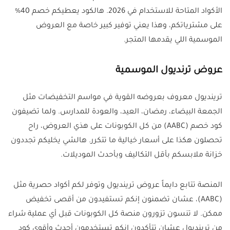
الأكواد المتاحة للاستخدام في 2026. هالكود يعطيكم خصم 40%
على مشترياتكم، وهذا يعني توفير كبير خاصة مع العروض
الموسمية اللي يقدمها المتجر.
عروض ترنديول الموسمية
ترينديول معروف بعروضه القوية في مواسم التخفيضات مثل
الجمعة البيضاء، رمضان، العيد، والعودة للمدارس. ولما تضيفون
كود خصم (AABC) من كل الكوبونات على هذي العروض، راح
تحصلون هكذا على أسعار خيالية ما تتكرر. هالشي يخليكم تجددون
خزانة ملابسكم بأقل التكاليف وبأحدث الموديلات.
المنصة تتابع دايماً عروض ترينديول وتوفر لكم أكواد حصرية مثل
(AABC)، عشان تضمنون إنكم تستفيدون من أقصى تخفيض
ممكن. لا تنسون تزورون منصة كل الكوبونات قبل أي عملية شراء
من ترينديول عشان تتأكدون إنكم تستخدمون أحدث وأقوى كود