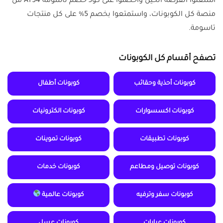
استغلوا الفرصة الحين واحصلوا على كود خصم تاسومة AT54 من
منصة كل الكوبونات، واستمتعوا بخصم 5% على كل منتجات
تاسومة.
تصفح أقسام كل الكوبونات
كوبونات أحذية وحقائب
كوبونات أطفال
كوبونات اكسسوارات
كوبونات الكترونيات
كوبونات تطبيقات
كوبونات تموينات
كوبونات توصيل ومطاعم
كوبونات خدمات
كوبونات سفر وترفيه
كوبونات عالمية