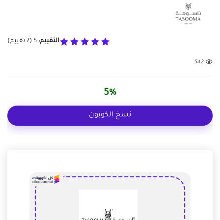
التقييم:
5
(
7
تقييم)
542
5%
نسخ الكوبون