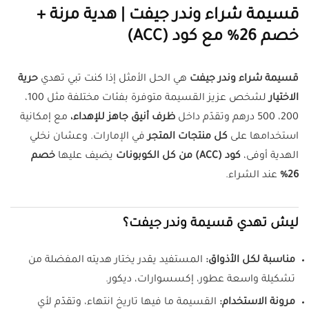
قسيمة شراء وندر جيفت | هدية مرنة +
خصم 26% مع كود (ACC)
قسيمة شراء وندر جيفت
هي الحل الأمثل إذا كنت تبي تهدي
حرية
الاختيار
لشخص عزيز القسيمة متوفرة بفئات مختلفة مثل 100،
200، 500 درهم وتقدّم داخل
ظرف أنيق جاهز للإهداء،
مع إمكانية
استخدامها على
كل منتجات المتجر
في الإمارات. وعشان نخلي
الهدية أوفى،
كود (ACC) من كل الكوبونات
يضيف عليها
خصم
26%
عند الشراء.
ليش تهدي قسيمة وندر جيفت؟
مناسبة لكل الأذواق:
المستفيد يقدر يختار هديته المفضلة من
تشكيلة واسعة عطور، إكسسوارات، ديكور.
مرونة الاستخدام:
القسيمة ما فيها تاريخ انتهاء، وتقدّم لأي