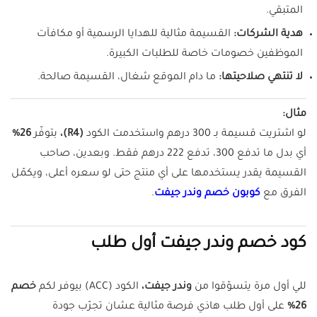
المتبقي.
هدية الشركات:
القسيمة مثالية للهدايا الرسمية أو مكافآت
الموظفين خصومات خاصة للطلبات الكبيرة.
لا تنتهي صلاحيتها:
ما دام الموقع شغال، القسيمة صالحة.
مثال:
لو اشتريت قسيمة بـ 300 درهم واستخدمت الكود
(R4)،
بتوفّر
26%
أي بدل ما تدفع 300، تدفع 222 درهم فقط. وبعدين، صاحب
القسيمة يقدر يستخدمها على أي منتج حتى لو سعره أعلى، ويكمّل
الفرق مع
كوبون خصم وندر جيفت
.
كود خصم وندر جيفت أول طلب
للي أول مرة يتسوّقوا من
وندر جيفت،
الكود (ACC) بيوفر لكم
خصم
26%
على أول طلب هاذي فرصة مثالية عشان تجرّب جودة