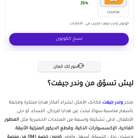
26%
COUPON
كوبون وندر جيفت مجرب في : الامارات.
نسخ الكوبون
ندور لك كمان
ليش تسوّق من وندر جيفت؟
متجر
وندر جيفت
مَكانك الأمثل لشراء أفكار هدايا مبتكرة وفخمة
بأسعار مناسبة سواءً تبحث عن هدايا للرجال، النساء، أو حتى
الأطفال، لاقى تشكيلة واسعة من المنتجات الحصرية مثل
العطور
الفاخرة، الإكسسوارات الذكية، وقطع الديكور المنزلية الأنيقة.
وعشان نخلي التسوّق أسهل وأوفر،
كوبون خصم (R4) من منصة