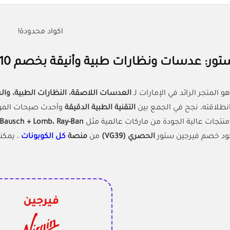
اكواد محدودة!
عدسات ونظارات طبية وأنيقة بخصم 10% + كود (VG39) من كل الكوبونات
هو المتجر الرائد في الإمارات لـ
العدسات اللاصقة، النظارات الطبية، و
نطلاقته، نجح في الجمع بين
التقنية الطبية الدقيقة
وأحدث صيحات الموض
نتجات عالية الجودة من ماركات عالمية مثل
Bausch + Lomb، Ray-Ban، وOakley
كود خصم فيرجين ستور
الحصري (VG39)
من
منصة
كل الكوبونات
، يمكن