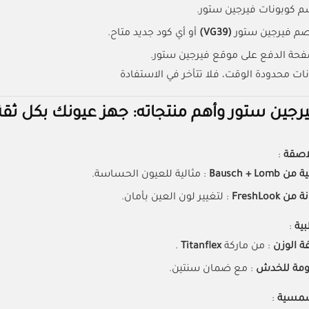
 كوبونات فيرجين ستور.
م فيرجين ستور
(VG39)
أو أي كود جديد متاح.
حة الدفع على موقع فيرجين ستور.
نات محدودة الوقت، فلا تتأخر في الاستفادة
رجين ستور وأهم منتجاته: جهز عيونك بكل ثقة
لاصقة
:
Bausch + 
: مثالية للعيون الحساسة.
FreshLoo
: لتغيير لون العين بأمان.
بية
:
ة الوزن
: من ماركة
Titanflex
.
ومة للخدش
: مع ضمان سنتين.
لشمسية
: