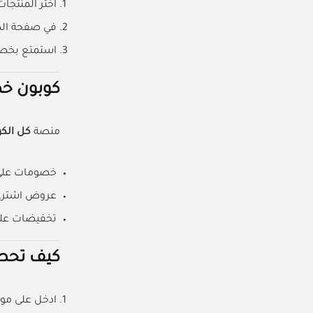
اختر المنتجا
في صفحة الد
استمتع بخصم فوري 10% على
كوبون خص
منصة
كل الك
خصومات عل
عروض اشتري 
تخفيضات عل
كيف تحصل
ادخل على مو