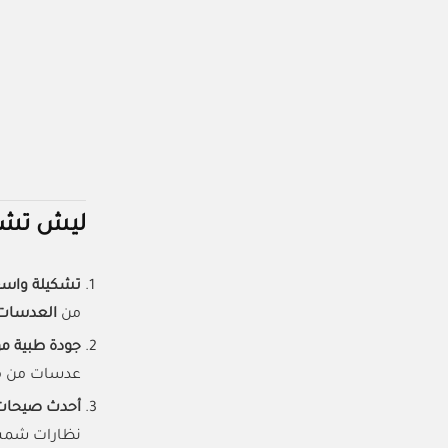
ليش تشتري م
تشكيلة واسع
من
العدسات 
جودة طبية م
عدسات من مو
أحدث صيحات
نظارات شمس