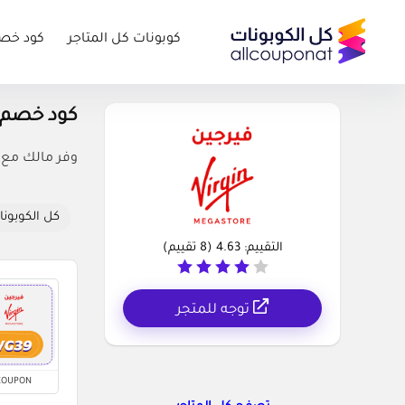
كوبونات كل المتاجر
كود خص
كود خصم فيرجين ستو
وفر مالك مع كود خصم فيرجين ستور 10%
كل الكوبونا
التقييم:
4.63
(
8
تقييم)
توجه للمتجر
COUPON