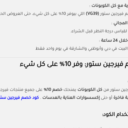
 مع كل الكوبونات
:
 فيرجين ستور
(VG39)
اللي بيوفر 10% على كل شيء، حتى العروض الحالية
لمجاني
:
لقياس درجة النظر قبل الشراء.
2 ساعة
:
لبيت في دبي وأبوظبي والشارقة في يوم واحد فقط
ين ستور: وفر 10% على كل شيء
جين ستور من
كل الكوبونات
يمنحك
خصم 10%
على جميع منتجات فيرج
 فاخرة
أو حتى
إكسسوارات العناية بالعدسات
.
كود خصم فيرجين ستو
دام الكود: