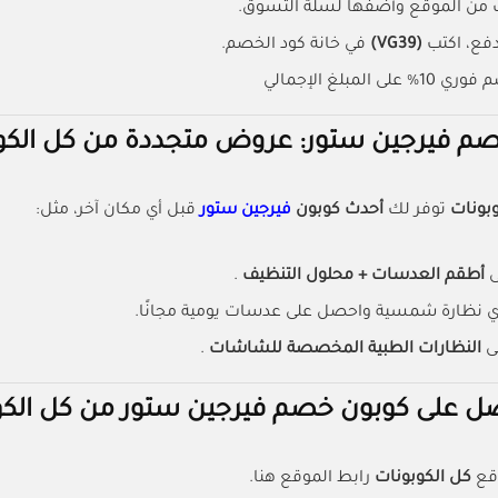
ت من الموقع وأضفها لسلة التسوق.
فع، اكتب
(VG39)
في خانة كود الخصم.
 المبلغ الإجمالي
م فيرجين ستور: عروض متجددة من كل الكو
وبونات
توفر لك
أحدث كوبون
فيرجين ستور
قبل أي مكان آخر، مثل:
ى
أطقم العدسات + محلول التنظيف
.
نظارة شمسية واحصل على عدسات يومية مجانًا.
ى
النظارات الطبية المخصصة للشاشات
.
 على كوبون خصم فيرجين ستور من كل الكو
قع
كل الكوبونات
رابط الموقع هنا.