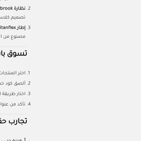
نظارة Oakley Holbrook
تصميم كلاسيكي مع حماية 0
إطار Titanflex الطبي
مصنوع من الت
تسوق با
اختر المنتج
ألصق كود خص
اختار طريقة ا
تأكد من عنو
تجارب حقي