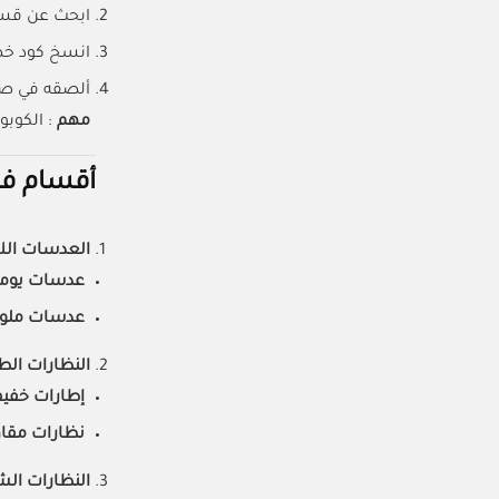
ابحث عن قسم
انسخ كود خص
ألصقه في صف
مهم
: الكوبو
أقسام في
العدسات ال
عدسات يومية من Lomb
عدسات ملونة من k
النظارات الط
إطارات خفيف
نظارات مقا
النظارات ا