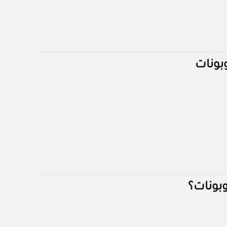
بونات
بونات؟