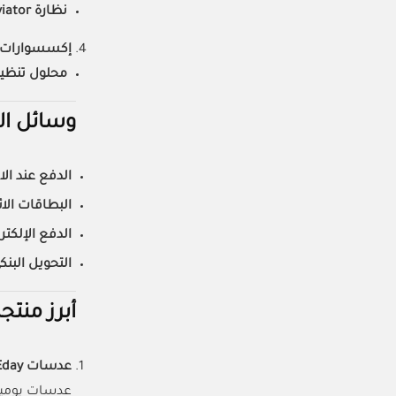
نظارة Ray-Ban Aviator
إكسسوارات ا
محلول تنظ
وسائل ال
الدفع عند ال
البطاقات الائ
الدفع الإلكت
التحويل البن
أبرز منتج
عدسات Biotrue ONEday
عدسات يومية تح