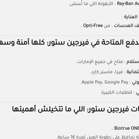
: الأيقونة اللي ما تُستنى
لعناية
:
يف العدسات
: من
Opti-Free
.
دفع المتاحة في فيرجين ستور: كلها آمنة وسه
استلام
: متاح في جميع الإمارات.
تمانية
: فيزا، ماستر كارد.
روني
: Apple Pay، Google Pay.
كي
: للطلبات الكبيرة.
ات فيرجين ستور: اللي ما تتخيلش أهميتها
:
افظ على رطوبة العين لمدة 16 ساعة.