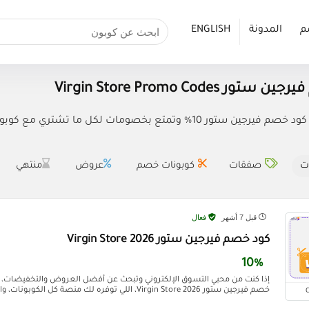
م
المدونة
ENGLISH
ر Virgin Store Promo Codes
 وتمتع بخصومات لكل ما تشتري مع كوبون خصم (VG39) Virgin Store.
ت
صفقات
كوبونات خصم
عروض
منتهي
قبل 7 أشهر
فعال
كود خصم فيرجين ستور Virgin Store 2026
10%
إذا كنت من محبي التسوق الإلكتروني وتبحث عن أفضل العروض والتخفيضات، 
خصم فيرجين ستور Virgin Store 2026، اللي توفره لك منصة كل الكوبونات، واللي يضمن لك توفير 10% على ...