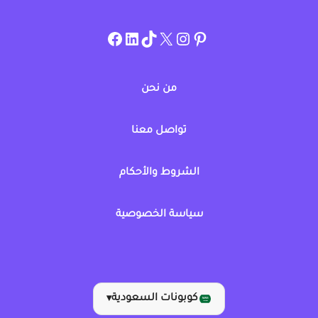
instagram.com/allcouponat
facebook
linkedin
TikTok
twitter
pinterest
من نحن
تواصل معنا
الشروط والأحكام
سياسة الخصوصية
كوبونات السعودية
▾