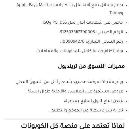
يدعم وسائل دفع آمنة مثل Visa وMastercard وApple Pay
وTabby.
حاصل على شهادات أمان مثل PCI DSS وISO.
الرقم الضريبي: 312503667300003.
رقم السجل التجاري: 1009094278.
يوفر نظام حماية كامل للمدفوعات والمعاملات.
مميزات التسوق من ترينديول
يوفر منتجات موضة عصرية بأسعار أقل من السوق المحلي.
عروض مستمرة على الملابس والأحذية طوال السنة.
شحن متاح لدول الخليج بسهولة.
تجربة شراء سهلة عبر الموقع والتطبيق.
لماذا تعتمد على منصة كل الكوبونات