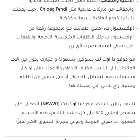
الأحذية والحقائب:
قسم خاص بأحدث صيحات الأحذية
والحقائب من ماركات عالمية مثل
Fendi وChloé
، حيث يمكنك
شراء القطع الفاخرة بأسعار مخفضة.
الإكسسوارات:
اكملي إطلالتك مع مجموعة رائعة من
الإكسسوارات مثل النظارات الشمسية، الأحزمة، والقبعات
التي تعطي لمسة عصرية لأي زي.
مع موقع
ذا اوت نت
تسوقين بسهولة واختيارك يكون بين آلاف
المنتجات التي تناسب مختلف الأذواق والأعمار. يعني لو كنتي
محجبة أو محبة للستايل الكاجوال أو حتى تبحثين عن إطلالة
رسمية، راح تلاقي اللي يعجبك هنا
تسوقي الآن باستخدام كود
ذا اوت نت (NEW20)
لتحصلي على
تخفيض إضافي 10% على كل مشترياتك من هذه الأقسام
المميزة. ما تفوتي الفرصة وقومي بتجربة التسوق الأكثر تميزًا