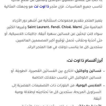
إذا كنتِ من عشاق التسوق الأونلاين وتبحثين عن قطع فاخرة
تناسب جميع المناسبات، فإن متجر
ذا اوت نت
هو وجهتك المثالية
يتميز المتجر بتقديم مجموعات استثنائية من أشهر دور الأزياء
العالمية مثل
Saint Laurent، Fendi، Chloé، Marni
وغيرها الكثير.
سواء كنتِ تبحثين عن فساتين سهرة أنيقة، جاكيتات كلاسيكية، أو
حتى أحذية وحقائب تحمل توقيع أكبر المصممين العالميين،
ستجدين كل ما يناسب ذوقك في هذا المتجر الرائد.
أبرز أقسام ذا اوت نت:
فساتين وكوكتيل:
اختاري بين الفساتين القصيرة، الطويلة، أو
فساتين الكوكتيل التي تناسب حفلاتك الخاصة
الملابس اليومية:
من البلوزات ذات التصميمات العصرية إلى
السراويل المريحة، ستجدين كل ما تحتاجينه لإطلالة يومية
أنيقة.