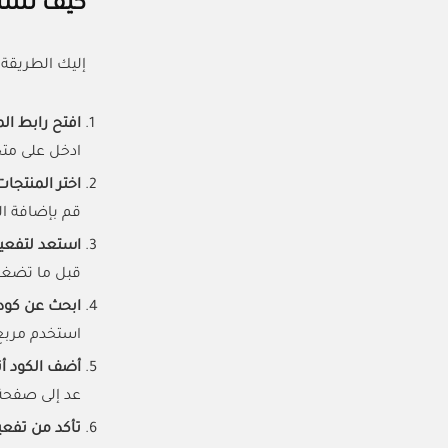
كيف تست
إليك الطريقة
افتح رابط ال
ادخل على مت
اختر المنتجا
قم بإضافة ال
استعد لتفع
قبل ما تضغط 
ابحث عن كود خصم
استخدم مربع البحث 
أضف الكود أث
عد إلى صفحة 
تأكد من تفع