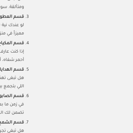
ومتألقة. سوا
قسم العطو
لو عندك نية 
مميزاً في من
قسم المكيا
إذا كنت عارف
أحمر شفاه، أ
قسم الهدايا
هل تبغى تهدّ
اللي بتجمع بي
قسم الصابون
في زمن ما بع
تضمن لك الحم
قسم الشمع
هل تبغى تجرب