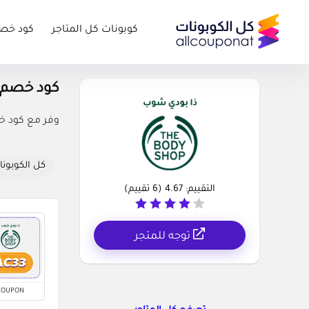
كوبونات كل المتاجر
كود خص
كود خصم ذا بودي شو
وفر مع كود خص
كل الكوبونا
التقييم:
4.67
(
6
تقييم)
توجه للمتجر
COUPON