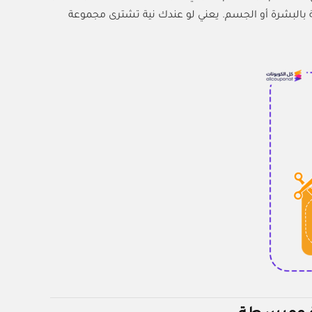
ة بالبشرة أو الجسم. يعني لو عندك نية تشترى مجموعة