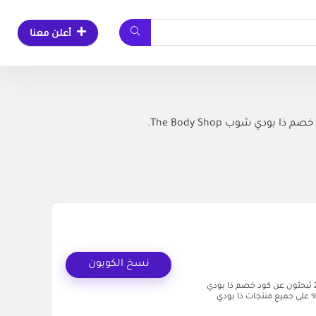
أعلن معنا
 شوب The Body Shop.
نسخ الكوبون
كود خصم ذا بودي شوب (AC33) - وفّر 10% على منتجات العناية والتجميل 2026 تبحثون عن كود خصم ذا بودي
ب؟ حنا في منصة كل الكوبونات نقدم لكم كوبون حصري يمنحكم خصم 10% على جميع منتجات ذا بودي