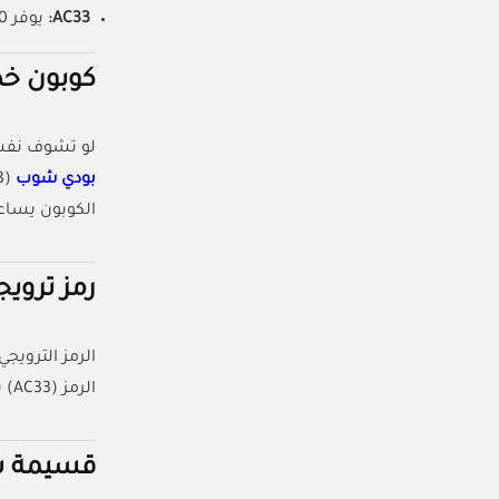
AC33:
يوفر 10% خصم على جميع المنتجات.
كوبون خص
لو تشوف نفسك
بودي شوب
الكوبون يسا
رمز ترويج
الرمز التروي
الرمز (AC33) يوفر عليك الجهد والمال. انسخ الرمز واضبط خططك الخاصة بالجمال والعناية من غير ما تفكر في المصاريف.
قسيمة شر