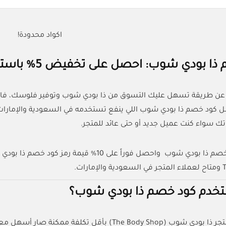
اكواد محدودة!
 شوب: احصل على تخفيض 5% باستخدام الكود (AC33) من كل الكوبونات
 عن طريقة تسهل عليك التسوق من ذا بودي شوب وتوفير فلوسك، فالمق
ك سواء كنت عميل جديد أو حتى عائد للمتجر.
رات.
خدم كود خصم ذا بودي شوب؟