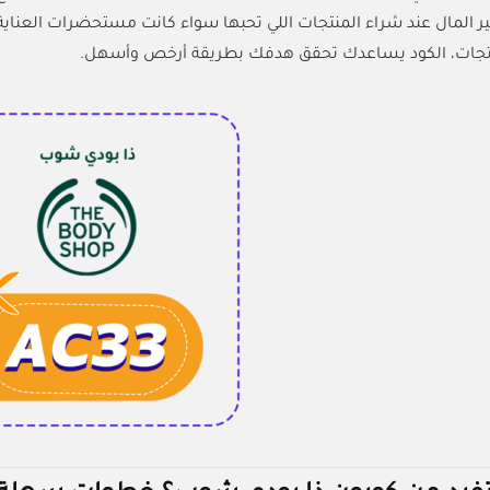
فير المال عند شراء المنتجات اللي تحبها سواء كانت مستحضرات العناي
نتجات، الكود يساعدك تحقق هدفك بطريقة أرخص وأسهل.