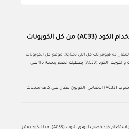
ال ده هيوفر لك كل اللي تحتاجه. موقع كل الكوبونات
يقدم لك أفضل كود خصم ذا بودي شوب اللي ينفع تستخدمه في السعودية والإمارات والكويت. الكود (AC33) يعطيك خصم بنسبة 5% على
استخدم كود خصم ذا بودي شوب واحصل فوراً على 10% قيمة رمز كود خصم ذا بودي شوب (AC33) الاضافي. الكوبون فعّال على كافة منتجات
التسوق من متجر ذا بودي شوب (The Body Shop) بأقل تكلفة ممكنة صار أسهل مع استخدام كود خصم ذا بودي شوب (AC33). هذا الكود يعتبر