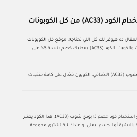
ال ده هيوفر لك كل اللي تحتاجه. موقع كل الكوبونات
يقدم لك أفضل كود خصم ذا بودي شوب اللي ينفع تستخدمه في السعودية والإمارات والكويت. الكود (AC33) يعطيك خصم بنسبة 5% على
استخدم كود خصم ذا بودي شوب واحصل فوراً على 10% قيمة رمز كود خصم ذا بودي شوب (AC33) الاضافي. الكوبون فعّال على كافة منتجات
التسوق من متجر ذا بودي شوب (The Body Shop) بأقل تكلفة ممكنة صار أسهل مع استخدام كود خصم ذا بودي شوب (AC33). هذا الكود يعتبر
ة بالبشرة أو الجسم. يعني لو عندك نية تشترى مجموعة