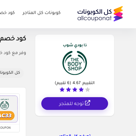
كوبونات كل المتاجر
كود خص
كود خصم ذا بودي شو
وفر مع كود خص
كل الكوبونا
التقييم:
4.67
(
6
تقييم)
توجه للمتجر
COUPON