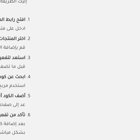
إليك الطريقة
افتح رابط ال
ادخل على مت
اختر المنتجا
قم بإضافة ال
استعد لتفع
قبل ما تضغط 
ابحث عن كود خصم
استخدم مربع البحث 
أضف الكود أث
عد إلى صفحة 
تأكد من تفع
بعد إضافة كو
بشكل مباشر 