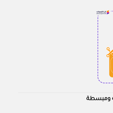
ة ومبسطة