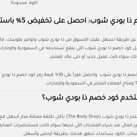
اكواد محدودة!
 شوب: احصل على تخفيض 5% باستخدام الكود (AC33) من كل الكوبونات
 عن طريقة تسهل عليك التسوق من ذا بودي شوب وتوفير فلوسك، فالمق
ك سواء كنت عميل جديد أو حتى عائد للمتجر.
رات.
خدم كود خصم ذا بودي شوب؟
فير المال عند شراء المنتجات اللي تحبها سواء كانت مستحضرات العناي
نتجات، الكود يساعدك تحقق هدفك بطريقة أرخص وأسهل.