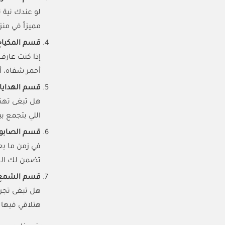
لو عندك نية 
مميزاً في من
قسم المكيا
إذا كنت عارف
أحمر شفاه، أ
قسم الهدايا
هل تبغى تهدّ
اللي بتجمع بي
قسم الصابون
في زمن ما بع
تضمن لك الحم
قسم الشمع
هل تبغى تجرب
هتلاقي فيها