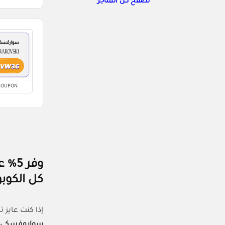
تصفح كل المتاجر
COUPON
كل الكوب
إذا كنت عايز 
سواروفسكي (SVW36