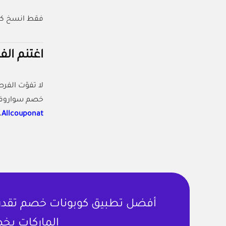
فقط انسخ كو
اغتنم الفر
لا تفوّت الفر
خصم سواروفسك
Allcouponat
،
أفضل تطبيق كوبونات خصم تقدر ت
الماركات بخص