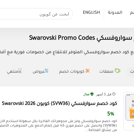
م
المدونة
ENGLISH
ي Swarovski Promo Codes
 كود خصم سواروفسكي المتوفر للانتفاع من خصومات فورية مع أفضل كوب
ت
صفقات
كوبونات خصم
عروض
منتهي
قبل 3 أشهر
فعال
كود خصم سوارفسكي (SVW36) كوبون Swarovski 2026
5%
كود خصم سواروفسكي وفر على مجوهراتك الفاخرة بكل سهولة استخدم ال
(SVW36) واحصل على خصم فوري 5% قبل إتمام الدفع على المج
من عشّاق الفخامة ...