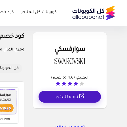
كوبونات كل المتاجر
كود خص
كود خصم سواروفسك
وفري المال مع
كل الكوبونا
التقييم:
4.67
(
6
تقييم)
توجه للمتجر
COUPON