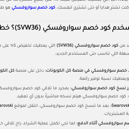
نت تشترِ هدايا أو حتى تشتري لنفسك،
كود خصم سواروفسكي
هو طري
 خصم سواروفسكي (SVW36)؟ خطوات سهلة تناسب الجميع
د من
كود خصم سواروفسكي (SVW36)
هلة اللي تناسب حتى المستخدم الجديد:
 خصم سواروفسكي في منصة كل الكوبونات:
دخل على منصة
كل الكو
 ويعطيك نسبة توفير رائعة.
ر نسخ كود خصم سواروفسكي:
بمجرد ما تلاقي كود خصم سواروفسك
ه. كود خصم سواروفسكي هيتم نسخه مباشرةً بدون أي تعقيد.
بعد ما تنسخ كود خصم سواروفسكي، انتقل لموقع
arovski
 المشتريات.
م سواروفسكي أثناء الدفع:
لما تجي تكمل عملية الشراء، راح تلاقي