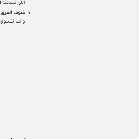
اللي نسخته
VW36)
شوف الفرق 
وأنت تتسوق ب