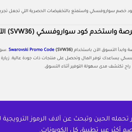
د خصم سواروفسكي واستمتع بالتخفيضات الحصرية اللي تجعل تجر
صة واستخدم كود سواروفسكي (SVW36) الآن
صة وابدأ التسوق الآن باستخدام
(SVW36)
Swarovski Promo Code
.سوا
ي يساعدك توفر المال وتحصل على منتجات ذات جودة عالية. زيارة 
 راح تكتشف مدى سهولة التوفير أثناء التسوق.
حمله الحين وتبحث عن آلاف الرموز الترويجية 
م أكثر عبر تطبيق كل الكوبونات.