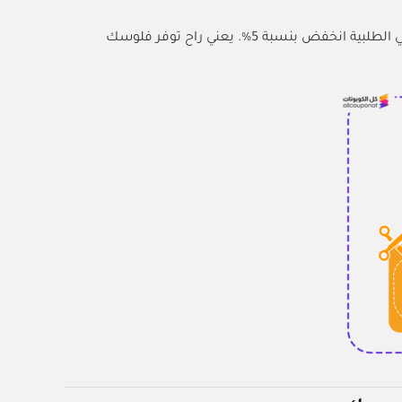
، راح تلاحظ إن إجمالي الطلبية انخفض بنسبة 5%. يعني راح توفر فلوسك