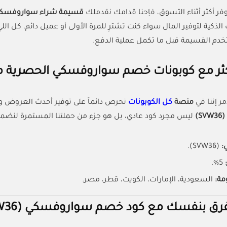
توفر أكثر أثناء التسوق، فإحنا قدامك نقدملك
قسيمة شراء سواروفسك
الذكية لتوفير المال سواء كنت تشترِ للمرة الأولى أو عميل دائم. كل 
خدم القسيمة قبل ما تكمل عملية الدفع.
ر مع كوبونات خصم سواروفسكي الحصرية من
ر إننا في
منصة
كل الكوبونات
نحرص دائماً على توفير أحدث العروض و
)
ليس مجرد كود عادي، بل هو جزء من حملتنا المستمرة لنضمن
ي:
(SVW36).
:
5%.
مة:
السعودية، الإمارات، الكويت، قطر، مصر.
رق بنفسك مع كود خصم سواروفسكي (SVW36)