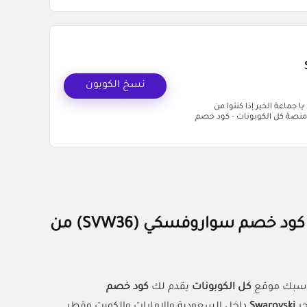
نسخ الكوبون
منصة كل الكوبونات يا جماعة الخير إذا كنتوا من
 منصة كل الكوبونات - كود خصم
وفر 5% على مشتريات المجوهرات والأكسسوارات مع كود خصم سواروفسكي (SVW36) من
يناسبك موقع
كل الكوبونات
يقدم لك
كود خصم
Swarovski
داخل السعودية والإمارات والكويت وقطر