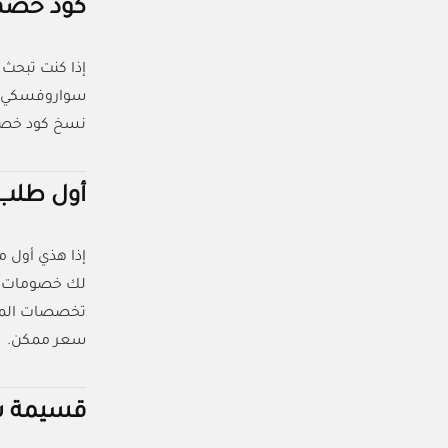
كود خصم سواروفسكي 
إذا كنت تبحث 
نسخ كود خصم 
أول طلب؟
إذا هذي أول 
تخصصات المت
سعر ممكن.
قسيمة ش