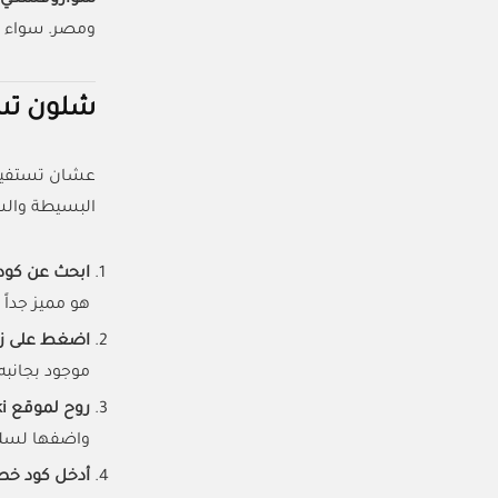
ومصر. سواء ك
شلون تسخدم كود
عشان تستفي
البسيطة والس
ابحث عن كود
هو مميز جداً
اضغط على ز
موجود بجانب
روح لموقع Swarovski:
واضفها لسلة
أدخل كود خص