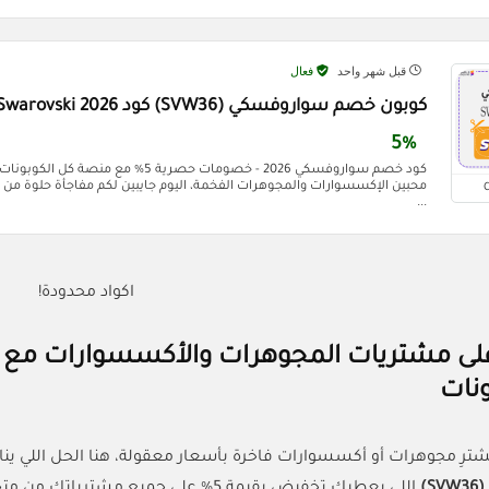
قبل شهر واحد
فعال
كوبون خصم سواروفسكي (SVW36) كود Swarovski 2026
5%
كود خصم سواروفسكي 2026 - خصومات حصرية 5% مع 
محبين الإكسسوارات والمجوهرات الفخمة، اليوم جايبين لكم مفاجأة حلوة من
...
اكواد محدودة!
ونات
تشترِ مجوهرات أو أكسسوارات فاخرة بأسعار معقولة، هنا الحل اللي 
)
اللي يعطيك تخفيض بقيمة 5% على جميع مشترياتك من متجر