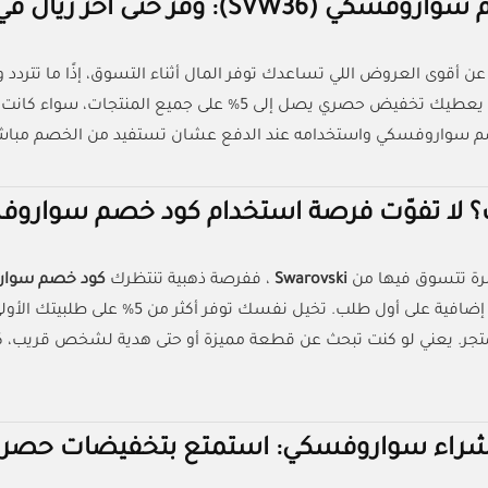
(SVW36): وفر حتى آخر ريال في جيبك
عن أقوى العروض اللي تساعدك توفر المال أثناء التسوق، إذًا ما تتردد
سواروفسكي يعطيك تخفيض حصري يصل إلى 5% على جمي
سواروفسكي واستخدامه عند الدفع عشان تستفيد من الخصم مباشرةً. 
 لا تفوّت فرصة استخدام كود خصم سواروف
مرة تتسوق فيها من
Swarovski
، ففرصة ذهبية تنتظرك
كود خصم سواروفس
لك خصومات إضافية على أول طلب. تخ
جر. يعني لو كنت تبحث عن قطعة مميزة أو حتى هدية لشخص قريب
راء سواروفسكي: استمتع بتخفيضات حصرية