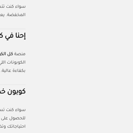
سواء كنت تتس
المخفضة. يعن
إحنا في 
منصة
كل الك
الكوبونات ال
بكفاءة عالية.
كوبون خ
سواء كنت تس
للحصول على أف
احتياجاتك وت