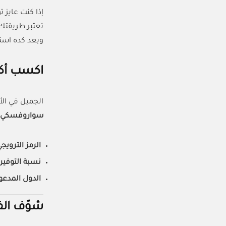
إذا كنت عايز 
تعتبر طريقتك 
وبعد كده است
اكسب أكث
الجميل في الأم
سواروفسكي (SVW36
الرمز الترويج
نسبة التوفير
الدول المدعو
شوّف الف