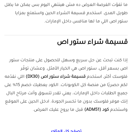
ما تفوّت الفرصة العرض ده مش هينتهي اليوم بس يمكن ما يظل
طويل المدى. استخدم قسيمة الشراء الحين واستمتع بمزايا
ستور اص اللي ما لها منافس داخل الإمارات.
قسيمة شراء ستور اص
إذا كنت تبحث عن حل سريع وسهل للحصول على منتجات ستور
اص بسعر أقل، ستور اص هي الخيار الأمثل. وعشان توفّر
فلوسك أكثر، استخدم
قسيمة شراء ستور اص (DX30)
اللي نقدّمه
لكم حصريًا من منصة كل الكوبونات. الكود يعطيك خصم 15% على
جميع الطلبات داخل الإمارات، يعني تقدر تتسوق وأنت مرتاح البال
إنك موفر فلوسك بدون ما تخسر الجودة. ادخل الحين على الموقع
واستخدم
كود (ADM51)
قبل ما يروح عليك العرض.
تصفح كل المتاجر