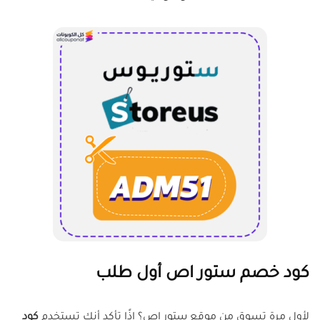
كود خصم ستور اص أول طلب
لأول مرة تسوق من موقع ستور اص؟ إذًا تأكد أنك تستخدم
كود