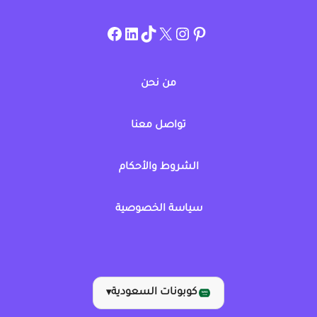
instagram.com/allcouponat
facebook
linkedin
TikTok
twitter
pinterest
من نحن
تواصل معنا
الشروط والأحكام
سياسة الخصوصية
كوبونات السعودية
▾