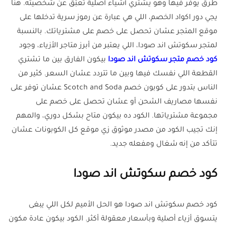
طرق يوفر فيها وهو يشتري أشياء أصلية تعبّق عن شخصيته. هنا
يجي دور اكواد الخصم، اللي هي عبارة عن رموز سرية تدخلها على
موقع المتجر عشان تحصل على خصم على مشترياتك. بالنسبة
لمتجر سكوتش اند صودا، اللي يعتبر من أبرز متاجر الأزياء، وجود
كود خصم متجر سكوتش اند صودا
بيكون الفارق بين ما تشتري
القطعة اللي نفسك فيها وبين ما تتردد عشان السعر. كثير من
الناس بتدور على كوبون خصم Scotch and Soda عشان توفر على
نفسها مصاريف الشحن أو عشان تحصل على خصم على
مجموعة مشترياتها. الكود ده بيكون متاح بشكل دوري، والمهم
إنك تجيب الكود من مصدر موثوق زي موقع كل الكوبونات عشان
تتأكد من إنه شغال ومفعله جديد.
كود خصم سكوتش اند صودا
كود خصم سكوتش اند صودا هو الحل الأميم لكل اللي يبغى
يتسوق أزياء أصلية وبأسعار معقولة أكثر. الكود بيكون عادة مكون