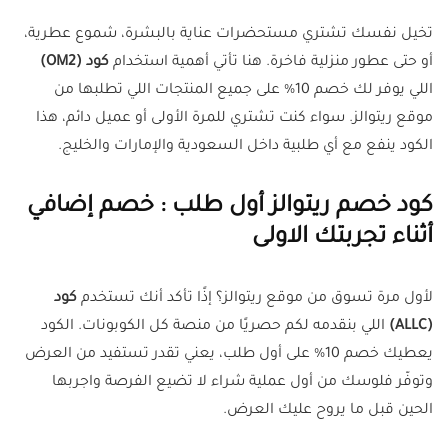
تخيل نفسك تشتري مستحضرات عناية بالبشرة، شموع عطرية،
أو حتى عطور منزلية فاخرة. هنا تأتي أهمية استخدام
كود (OM2)
اللي يوفر لك خصم 10% على جميع المنتجات اللي تطلبها من
موقع ريتوالز. سواء كنت تشتري للمرة الأولى أو عميل دائم، هذا
الكود ينفع مع أي طلبية داخل السعودية والإمارات والخليج.
كود خصم ريتوالز أول طلب : خصم إضافي
أثناء تجربتك الاولى
لأول مرة تسوق من موقع ريتوالز؟ إذًا تأكد أنك تستخدم
كود
(ALLC)
اللي بنقدمه لكم حصريًا من منصة كل الكوبونات. الكود
يعطيك خصم 10% على أول طلب، يعني تقدر تستفيد من العرض
وتوفّر فلوسك من أول عملية شراء لا تضيع الفرصة واجربها
الحين قبل ما يروح عليك العرض.