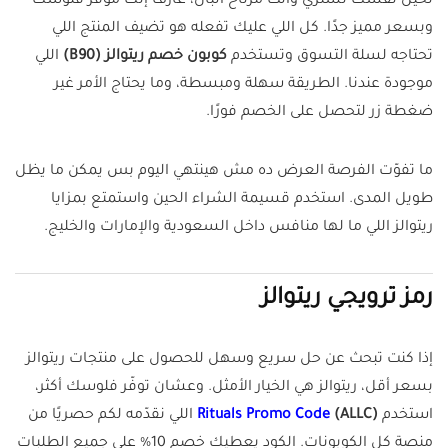
تخيل نفسك تشتري وأنت مرتاح البال، عارف إنك موفر فلوسك
وبسعر مميز جدًا. كل اللي عليك تفعله هو تضيف المنتج اللي
تحتاجه لسلة التسوق وتستخدم
كوبون خصم ريتوالز (B90)
اللي
موجودة عندنا. الطريقة سهلة ومبسطة، وما يحتاج الأمر غير
ضغطة زر لتحصل على الخصم فورًا.
ما تفوّت الفرصة العرض ده مش هينتهي اليوم بس يمكن ما يظل
طويل المدى. استخدم قسيمة الشراء الحين واستمتع بمزايا
ريتوالز اللي ما لها منافس داخل السعودية والإمارات والخليج.
رمز ترويجي ريتوالز
إذا كنت تبحث عن حل سريع وسهل للحصول على منتجات ريتوالز
بسعر أقل، ريتوالز هي الخيار الأمثل. وعشان توفّر فلوسك أكثر،
استخدم
(ALLC)
Rituals Promo Code
اللي نقدّمه لكم حصريًا من
منصة كل الكوبونات. الكود يعطيك خصم 10% على جميع الطلبات