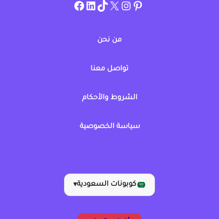
instagram.com/allcouponat
facebook
linkedin
TikTok
twitter
pinterest
من نحن
تواصل معنا
الشروط والأحكام
سياسة الخصوصية
كوبونات السعودية
▾