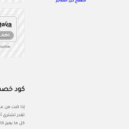
تصفح كل المتاجر
COUPON
كود خصم كافا شوب 5% | استمتع
إذا كنت من ع
تقدر تشتري أج
كل ما يميز ك