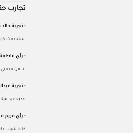
تجارب حق
- تجربة خالد
استخدمت كو
- رأي فاطمة 
أنا من مدمني 
- تجربة عبدال
هدية عيد ميل
- رأي مريم م
كافا شوب داي