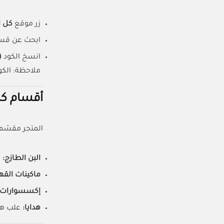
زر موقع
كل ا
ابحث عن ق
انسخ الكود
86)
ملاحظة: الكو
أقسام كا
المتجر مقسّم
البن الطازج:
ت
ماكينات القه
إكسسوارات:
هدايا:
علب هدا