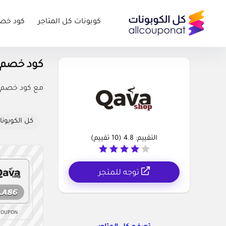
كوبونات كل المتاجر
كود خص
كود خصم كافا شوب
مع كود خصم كافا شوب 5% يمكنك طلب القهوة ومستخلصاته
كل الكوبونا
التقييم:
4.8
(
10
تقييم)
توجه للمتجر
COUPON