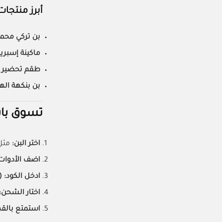
أبرز منتجات
بن تركي مح
ماكينة إسبري
طقم تحضير ال
بن بنكهة اله
تسوق با
اختر البن:
مثل 
اضف الأدوات
ادخل الكود:
A86)
اختار الشحن:
استمتع بالقه