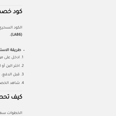
كود خصم كا
الكود السحري اللي راح 
(LA86).
طريقة الاستخ
ادخل على مو
اختر البن أو
قبل الدفع، 
شاهد الخصم 
كيف تحصل
الخطوات سهل