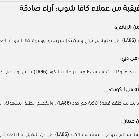
يقية من عملاء كافا شوب: آراء صادقة
 من الرياض:
د
(LA86)
على طلبية بن تركي وماكينة إسبريسو، ووفّرت 5%. الجودة رائعة، والبن طازج جداً. خدمة الشحن كانت سريعة.
من دبي:
القهوة، وكافا شوب بيحط معايير عالية. الكود
(LA86)
خلّاني أوفر على ط
له من الكويت:
اد شريت طقم قهوة تركية مع كود
(LA86)
، والخصم انطبق بسهولة. الص
ن عمان:
ماً عندهم عروض. استخدمت الكود
(LA86)
على بن بالهيل، والطعم كا