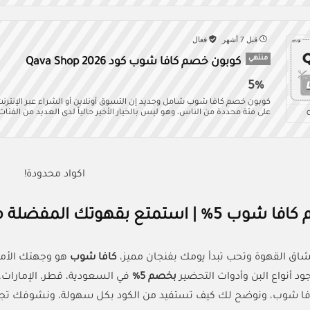
قبل 7 أشهر
فعال
منتهي
كوبون خصم كافا شوب كود Qava Shop 2026
5%
كوبون خصم كافا شوب شامل وجديد إن التسوق أونلاين أو الشراء عبر الإنترن
على فئة محددة من الناس، وهو ليس بالخيار الأخير حالياً لدى العديد من الفئا
اكواد محدودة!
 بقهوتك المفضلة مع (LA86) من كل الكوبونات
شاق القهوة وتحب تبدأ يومك بفنجان مميز،
كافا شوب
هو وجهتك الأم
ود أنواع البن وأدوات التحضير
بخصم 5%
في السعودية، قطر، الإمارات، 
افا شوب، ونوضح لك كيف تستفيد من الكود بكل سهولة، ونشوفك تجار