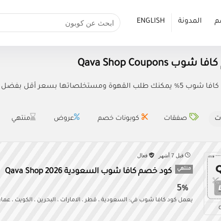
م
المدونة
ENGLISH
 Qava Shop Coupons
ا بسعر أقل بفضل كوبون خصم (LA86) Qava Shop.
ت
صفقات
كوبونات خصم
عروض
منتهي
قبل 7 أشهر
فعال
منتهي
كود خصم كافا شوب السعودية Qava Shop 2026
5%
يعمل كود كافا شوب في: السعودية ، قطر ، الامارات ، البحرين ، الكويت ، عمان