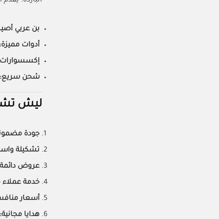
الباردة. يقدم ا
بن عربي أصيل
أدوات مميزة:
إكسسوارات:
شحن سريع:
ليش تشتري م
جودة مضمونة
تشكيلة واسع
عروض دائمة:
خدمة عملاء م
أسعار منافس
هدايا مجانية: