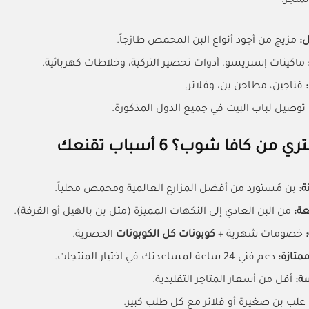
لمتجر:
:
مزيج من أجود أنواع البن المحمص طازجاً.
ماكينات إسبريسو، أدوات تحضير التركية، وخلاطات كهربائية.
فناجين، مطاحن بن، وفلاتر.
توصيل لباب البيت في جميع الدول المذكورة.
ن كافا شوب؟ 6 أسباب تقنعك
:
بن مُستورد من أفضل المزارع العالمية ومحمص محلياً.
ة:
من البن العادي إلى النكهات المميزة (مثل بن بالهيل أو القرفة).
خصومات شهرية +
كوبونات كل الكوبونات
الحصرية.
متازة:
دعم فني 24 ساعة لمساعدتك في اختيار المنتجات.
ة:
أقل من أسعار المتاجر التقليدية.
علب بن صغيرة أو فلاتر مع كل طلب كبير.